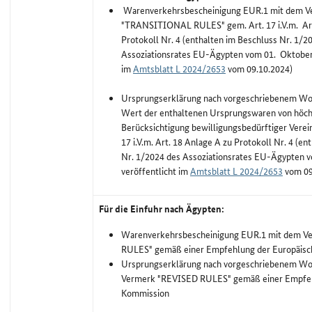
Warenverkehrsbescheinigung EUR.1 mit dem V
"TRANSITIONAL RULES" gem. Art. 17 i.V.m. Art
Protokoll Nr. 4 (enthalten im Beschluss Nr. 1/2
Assoziationsrates EU-Ägypten vom 01. Oktober 
im
Amtsblatt L 2024/2653
vom 09.10.2024)
Ursprungserklärung nach vorgeschriebenem Wort
Wert der enthaltenen Ursprungswaren von höch
Berücksichtigung bewilligungsbedürftiger Verei
17 i.V.m. Art. 18 Anlage A zu Protokoll Nr. 4 (e
Nr. 1/2024 des Assoziationsrates EU-Ägypten 
veröffentlicht im
Amtsblatt L 2024/2653
vom 09
Für die Einfuhr nach Ägypten:
Warenverkehrsbescheinigung EUR.1 mit dem V
RULES" gemäß einer Empfehlung der Europäis
Ursprungserklärung nach vorgeschriebenem Wor
Vermerk "REVISED RULES" gemäß einer Empfeh
Kommission