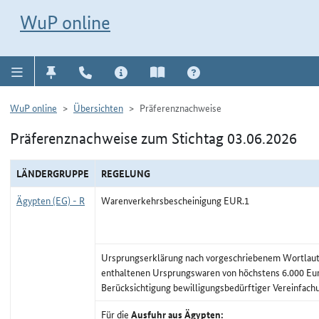
Direkt zur Navigation für Kontakt, Impressum, Aktuelles, Hilfe und FAQ
WuP-Navigation öffnen
Direkt zum Inhalt
WuP online
WuP online
Übersichten
Präferenznachweise
Präferenznachweise zum Stichtag 03.06.2026
LÄNDERGRUPPE
REGELUNG
Ägypten (EG) - R
Warenverkehrsbescheinigung EUR.1
Ursprungserklärung nach vorgeschriebenem Wortlaut,
enthaltenen Ursprungswaren von höchstens 6.000 Eu
Berücksichtigung bewilligungsbedürftiger Vereinfach
Für die
Ausfuhr aus Ägypten: