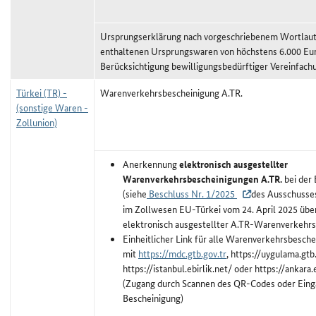
Ursprungserklärung nach vorgeschriebenem Wortlaut,
enthaltenen Ursprungswaren von höchstens 6.000 Eu
Berücksichtigung bewilligungsbedürftiger Vereinfach
Türkei (TR) -
Warenverkehrsbescheinigung A.TR.
(sonstige Waren -
Zollunion)
Anerkennung
elektronisch ausgestellter
Warenverkehrsbescheinigungen A.TR.
bei der 
(siehe
Beschluss Nr. 1/2025
des Ausschusse
im Zollwesen EU-Türkei vom 24. April 2025 übe
elektronisch ausgestellter A.TR-Warenverkehr
Einheitlicher Link für alle Warenverkehrsbesch
mit
https://mdc.gtb.gov.tr
, https://uygulama.gtb.
https://istanbul.ebirlik.net/ oder https://ankara
(Zugang durch Scannen des QR-Codes oder Einga
Bescheinigung)