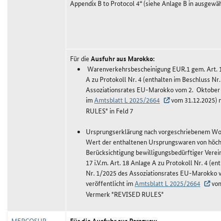
Appendix B to Protocol 4“ (siehe Anlage B in ausgewä
Für die
Ausfuhr aus Marokko:
Warenverkehrsbescheinigung EUR.1 gem. Art. 17
A zu Protokoll Nr. 4 (enthalten im Beschluss Nr
Assoziationsrates EU-Marokko vom 2. Oktober 2
im
Amtsblatt L 2025/2664
vom 31.12.2025) 
RULES" in Feld 7
Ursprungserklärung nach vorgeschriebenem Wort
Wert der enthaltenen Ursprungswaren von höch
Berücksichtigung bewilligungsbedürftiger Verei
17 i.V.m. Art. 18 Anlage A zu Protokoll Nr. 4 (e
Nr. 1/2025 des Assoziationsrates EU-Marokko 
veröffentlicht im
Amtsblatt L 2025/2664
vom
Vermerk "REVISED RULES"
MERCOSUR
Für die Ausfuhr aus Paraguay: