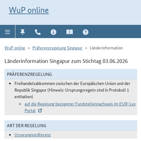
Direkt zur Navigation für Kontakt, Impressum, Aktuelles, Hilfe und FAQ
WuP-Navigation öffnen
Direkt zum Inhalt
WuP online
WuP online
Präferenzregelung Singapur
Länderinformation
Länderinformation Singapur zum Stichtag 03.06.2026
PRÄFERENZREGELUNG
Freihandelsabkommen zwischen der Europäischen Union und der
Republik Singapur (Hinweis: Ursprungsregeln sind in Protokoll 1
enthalten)
auf die Regelung bezogener Fundstellennachweis im EUR-Lex
Portal
ART DER REGELUNG
Ursprungspräferenz