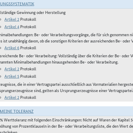
RUNGSSYSTEMATIK
llständige Gewinnung oder Herstellung
Artikel 2
Protokoll
Artikel 4
Protokoll
nimalbehandlungen: Be- oder Verarbeitungsvorgänge, die für sich genommen ni
es ist unabhängig davon, ob die sonstigen Kriterien der ausreichenden Be- oder 
Artikel 6
Protokoll
reichende Be- oder Verarbeitung: Vollständig über die Kriterien der Be- oder Ve
nannten Minimalbehandlungen hinausgehenden Be- oder Verarbeitung.
Artikel 2
Protokoll
Artikel 5
Protokoll
eugnisse, die in einer Vertragspartei ausschließlich aus Vormaterialien hergest
sprungserzeugnisse sind, gelten als Ursprungserzeugnisse einer Vertragspartei
Artikel 2
Protokoll
MEINE TOLERANZ
 % Werttoleranz mit folgenden Einschränkungen: Nicht auf Waren der Kapitel 
höhung von Prozentklauseln in der Be- oder Verarbeitungsliste, die den Wert 
nschränken.