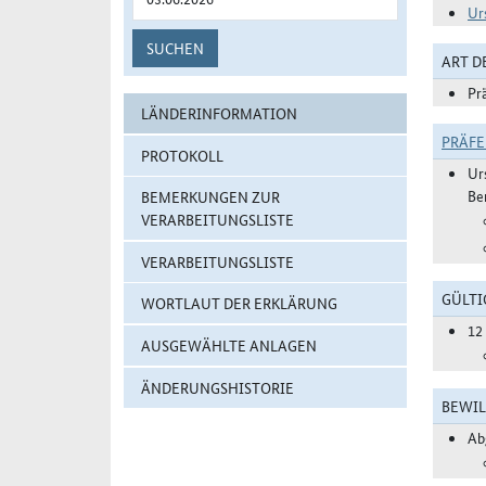
Ur
SUCHEN
ART 
Pr
LÄNDERINFORMATION
PRÄF
PROTOKOLL
Ur
Be
BEMERKUNGEN ZUR
VERARBEITUNGSLISTE
VERARBEITUNGSLISTE
GÜLTI
WORTLAUT DER ERKLÄRUNG
12
AUSGEWÄHLTE ANLAGEN
ÄNDERUNGSHISTORIE
BEWIL
Ab