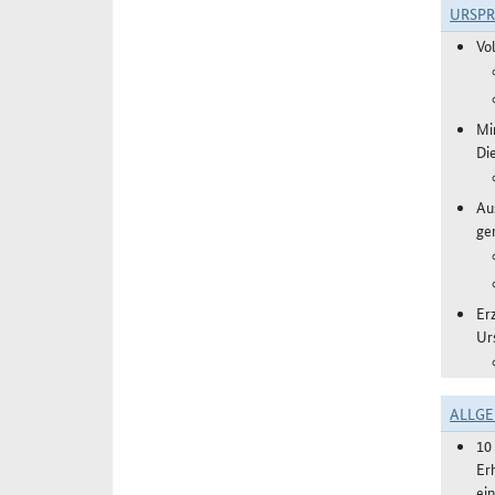
URSP
Vo
Mi
Di
Aus
ge
Erz
Ur
ALLGE
10
Er
ei