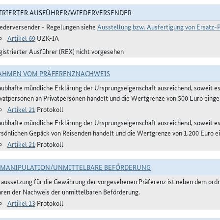
TRIERTER AUSFÜHRER/WIEDERVERSENDER
ederversender - Regelungen siehe
Ausstellung bzw. Ausfertigung von Ersatz
Artikel 69
UZK-IA
gistrierter Ausführer (REX) nicht vorgesehen
AHMEN VOM PRÄFERENZNACHWEIS
aubhafte mündliche Erklärung der Ursprungseigenschaft ausreichend, soweit e
ivatpersonen an Privatpersonen handelt und die Wertgrenze von 500 Euro eingeh
Artikel 21
Protokoll
aubhafte mündliche Erklärung der Ursprungseigenschaft ausreichend, soweit 
rsönlichen Gepäck von Reisenden handelt und die Wertgrenze von 1.200 Euro ei
Artikel 21
Protokoll
TMANIPULATION/UNMITTELBARE BEFÖRDERUNG
raussetzung für die Gewährung der vorgesehenen Präferenz ist neben dem or
ren der Nachweis der unmittelbaren Beförderung.
Artikel 13
Protokoll