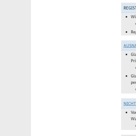
REGIS
Wi
Re
AUSN
Gl
Pr
Gl
pe
NICH
Vo
Wa