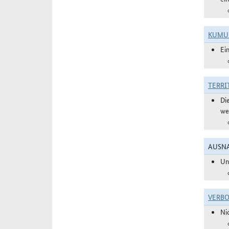
KUMU
Ei
TERRI
Di
we
AUSNA
Un
VERBO
Ni