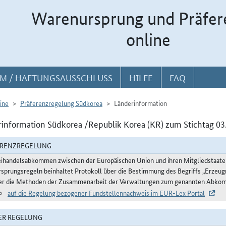
Warenursprung und Präfer
online
M / HAFTUNGSAUSSCHLUSS
HILFE
FAQ
ine
Präferenzregelung Südkorea
Länderinformation
information Südkorea /Republik Korea (KR) zum Stichtag 03
ERENZREGELUNG
eihandelsabkommen zwischen der Europäischen Union und ihren Mitgliedstaaten 
rsprungsregeln beinhaltet Protokoll über die Bestimmung des Begriffs „Erzeug
er die Methoden der Zusammenarbeit der Verwaltungen zum genannten Abko
auf die Regelung bezogener Fundstellennachweis im EUR-Lex Portal
ER REGELUNG