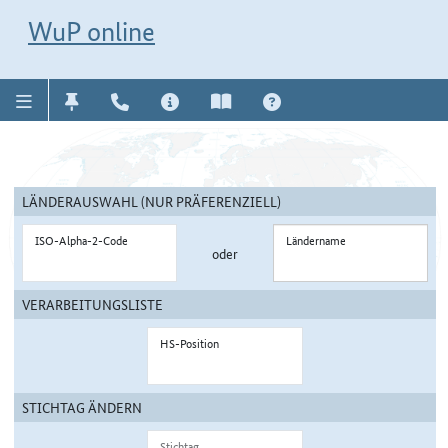
Direkt zur Navigation für Kontakt, Impressum, Aktuelles, Hilfe und FAQ
WuP-Navigation öffnen
Direkt zum Länderauswahl
WuP online
LÄNDERAUSWAHL (NUR PRÄFERENZIELL)
ISO-Alpha-2-Code
Ländername
oder
VERARBEITUNGSLISTE
HS-Position
STICHTAG ÄNDERN
Stichtag