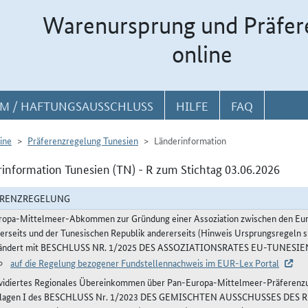
Warenursprung und Präfer
online
M / HAFTUNGSAUSSCHLUSS
HILFE
FAQ
ine
Präferenzregelung Tunesien
Länderinformation
information Tunesien (TN) - R zum Stichtag 03.06.2026
ERENZREGELUNG
ropa-Mittelmeer-Abkommen zur Gründung einer Assoziation zwischen den Euro
nerseits und der Tunesischen Republik andererseits (Hinweis Ursprungsregeln s
ändert mit BESCHLUSS NR. 1/2025 DES ASSOZIATIONSRATES EU-TUNESIEN v
auf die Regelung bezogener Fundstellennachweis im EUR-Lex Portal
vidiertes Regionales Übereinkommen über Pan-Europa-Mittelmeer-Präferenzur
lagen I des BESCHLUSS Nr. 1/2023 DES GEMISCHTEN AUSSCHUSSES DE