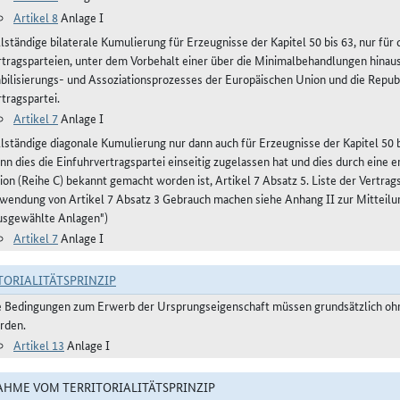
Artikel 8
Anlage I
llständige bilaterale Kumulierung für Erzeugnisse der Kapitel 50 bis 63, nur fü
rtragsparteien, unter dem Vorbehalt einer über die Minimalbehandlungen hinau
abilisierungs- und Assoziationsprozesses der Europäischen Union und die Repub
tragspartei.
Artikel 7
Anlage I
llständige diagonale Kumulierung nur dann auch für Erzeugnisse der Kapitel 50 bi
nn dies die Einfuhrvertragspartei einseitig zugelassen hat und dies durch eine
ion (Reihe C) bekannt gemacht worden ist, Artikel 7 Absatz 5. Liste der Vertra
wendung von Artikel 7 Absatz 3 Gebrauch machen siehe Anhang II zur Mitteilu
usgewählte Anlagen")
Artikel 7
Anlage I
TORIALITÄTSPRINZIP
e Bedingungen zum Erwerb der Ursprungseigenschaft müssen grundsätzlich ohne
rden.
Artikel 13
Anlage I
HME VOM TERRITORIALITÄTSPRINZIP