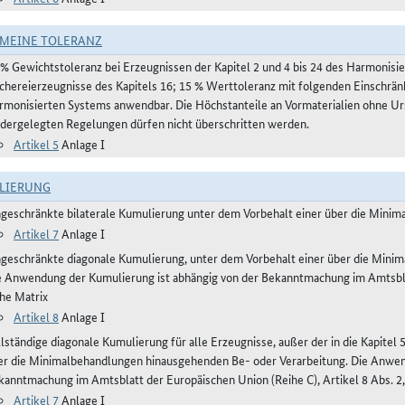
MEINE TOLERANZ
 % Gewichtstoleranz bei Erzeugnissen der Kapitel 2 und 4 bis 24 des Harmonis
schereierzeugnisse des Kapitels 16; 15 % Werttoleranz mit folgenden Einschrän
rmonisierten Systems anwendbar. Die Höchstanteile an Vormaterialien ohne Urs
edergelegten Regelungen dürfen nicht überschritten werden.
Artikel 5
Anlage I
LIERUNG
ngeschränkte bilaterale Kumulierung unter dem Vorbehalt einer über die Mini
Artikel 7
Anlage I
ngeschränkte diagonale Kumulierung, unter dem Vorbehalt einer über die Mini
e Anwendung der Kumulierung ist abhängig von der Bekanntmachung im Amtsblatt
ehe Matrix
Artikel 8
Anlage I
lständige diagonale Kumulierung für alle Erzeugnisse, außer der in die Kapitel 
er die Minimalbehandlungen hinausgehenden Be- oder Verarbeitung. Die Anwen
kanntmachung im Amtsblatt der Europäischen Union (Reihe C), Artikel 8 Abs. 2,
Artikel 7
Anlage I