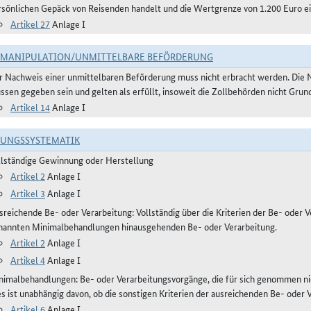
rsönlichen Gepäck von Reisenden handelt und die Wertgrenze von 1.200 Euro ei
Artikel 27
Anlage I
TMANIPULATION/UNMITTELBARE BEFÖRDERUNG
r Nachweis einer unmittelbaren Beförderung muss nicht erbracht werden. Die 
ssen gegeben sein und gelten als erfüllt, insoweit die Zollbehörden nicht Gru
Artikel 14
Anlage I
RUNGSSYSTEMATIK
llständige Gewinnung oder Herstellung
Artikel 2
Anlage I
Artikel 3
Anlage I
reichende Be- oder Verarbeitung: Vollständig über die Kriterien der Be- oder Ve
nannten Minimalbehandlungen hinausgehenden Be- oder Verarbeitung.
Artikel 2
Anlage I
Artikel 4
Anlage I
nimalbehandlungen: Be- oder Verarbeitungsvorgänge, die für sich genommen ni
es ist unabhängig davon, ob die sonstigen Kriterien der ausreichenden Be- oder 
Artikel 6
Anlage I