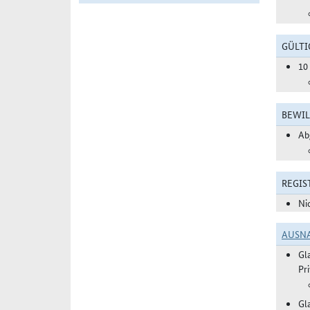
GÜLTI
10
BEWIL
Ab
REGIS
Ni
AUSN
Gl
Pr
Gl