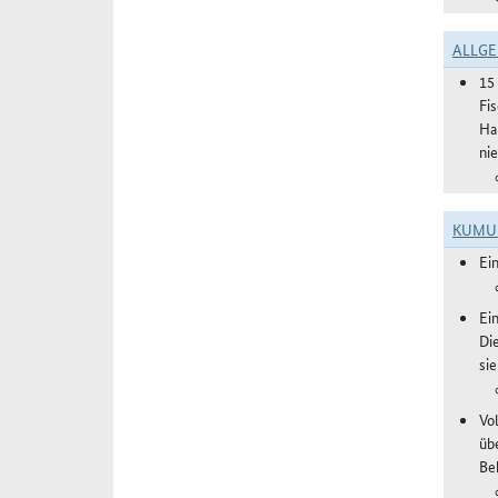
ALLGE
15
Fi
Ha
ni
KUMU
Ei
Ei
Di
si
Vol
üb
Be