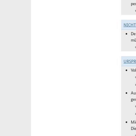
pe
NICH
De
mü
URSP
Vo
Aus
ge
Mi
Di