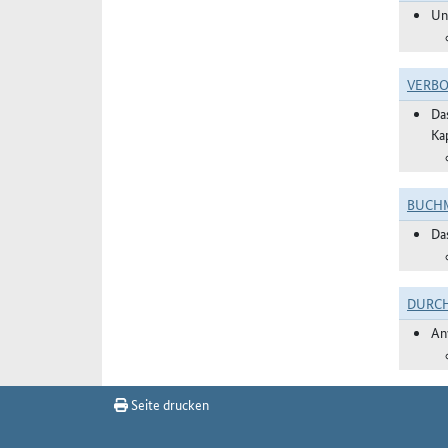
Un
VERBO
Da
Ka
BUCHM
Da
DURC
An
Seite drucken