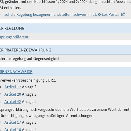
23, geändert mit den Beschlüssen 1/2024 und 2/2024 des gemischten Aussch
24 enthalten.
auf die Regelung bezogener Fundstellennachweis im EUR-Lex Portal
ER REGELUNG
sprungspräferenz
DER PRÄFERENZGEWÄHRUNG
äferenzregelung auf Gegenseitigkeit
ERENZNACHWEISE
renverkehrsbescheinigung EUR.1
Artikel 17
Anlage I
Artikel 20
Anlage I
Artikel 42
Anlage I
sprungserklärung nach vorgeschriebenem Wortlaut, bis zu einem Wert der ent
rücksichtigung bewilligungsbedürftiger Vereinfachungen
Artikel 17
Anlage I
Artikel 18
Anlage I