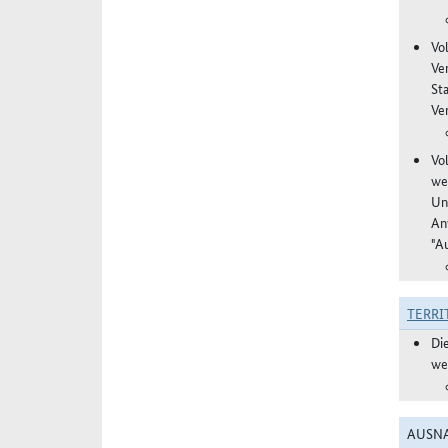
Vo
Ve
St
Ver
Vo
we
Un
An
"A
TERRI
Di
we
AUSNA