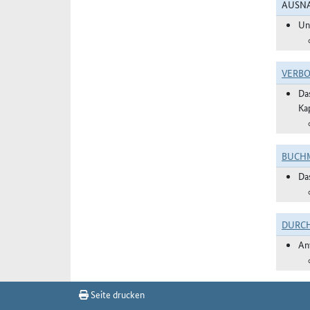
AUSNA
Un
VERBO
Da
Ka
BUCHM
Da
DURC
An
Seite drucken