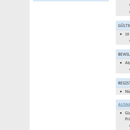
GÜLTI
10
BEWIL
Ab
REGIS
Ni
AUSN
Gl
Pr