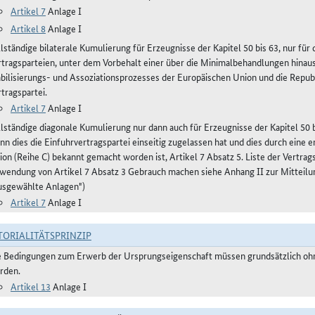
Artikel 7
Anlage I
Artikel 8
Anlage I
llständige bilaterale Kumulierung für Erzeugnisse der Kapitel 50 bis 63, nur fü
rtragsparteien, unter dem Vorbehalt einer über die Minimalbehandlungen hinau
abilisierungs- und Assoziationsprozesses der Europäischen Union und die Repub
tragspartei.
Artikel 7
Anlage I
llständige diagonale Kumulierung nur dann auch für Erzeugnisse der Kapitel 50 bi
nn dies die Einfuhrvertragspartei einseitig zugelassen hat und dies durch eine
ion (Reihe C) bekannt gemacht worden ist, Artikel 7 Absatz 5. Liste der Vertra
wendung von Artikel 7 Absatz 3 Gebrauch machen siehe Anhang II zur Mitteilu
usgewählte Anlagen")
Artikel 7
Anlage I
TORIALITÄTSPRINZIP
e Bedingungen zum Erwerb der Ursprungseigenschaft müssen grundsätzlich ohne
rden.
Artikel 13
Anlage I