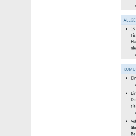
ALLGE
15
Fi
Ha
ni
KUMU
Ei
Ei
Di
si
Vol
üb
Be