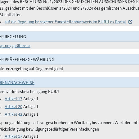
lagen I des BESCHLUSS Nr. 1/2023 DES GEMISCHTEN AUSSCHUSSES DE
23, geändert mit den Beschlüssen 1/2024 und 2/2024 des gemischten Aussch
24 enthalten.
auf die Regelung bezogener Fundstellennachweis im EUR-Lex Portal
ER REGELUNG
sprungspräferenz
DER PRÄFERENZGEWÄHRUNG
äferenzregelung auf Gegenseitigkeit
ERENZNACHWEISE
renverkehrsbescheinigung EUR.1
Artikel 17
Anlage I
Artikel 20
Anlage I
Artikel 42
Anlage I
sprungserklärung nach vorgeschriebenem Wortlaut, bis zu einem Wert der ent
rücksichtigung bewilligungsbedürftiger Vereinfachungen
Artikel 17
Anlage I