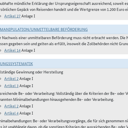
aubhafte mündliche Erklärung der Ursprungseigenschaft ausreichend, soweit 
rsönlichen Gepäck von Reisenden handelt und die Wertgrenze von 1.200 Euro ei
Artikel 27
Anlage I
TMANIPULATION/UNMITTELBARE BEFÖRDERUNG
r Nachweis einer unmittelbaren Beförderung muss nicht erbracht werden. Die 
ssen gegeben sein und gelten als erfüllt, insoweit die Zollbehörden nicht Gru
Artikel 14
Anlage I
RUNGSSYSTEMATIK
llständige Gewinnung oder Herstellung
Artikel 2
Anlage I
Artikel 3
Anlage I
reichende Be- oder Verarbeitung: Vollständig über die Kriterien der Be- oder Ve
nannten Minimalbehandlungen hinausgehenden Be- oder Verarbeitung.
Artikel 2
Anlage I
Artikel 4
Anlage I
nimalbehandlungen: Be- oder Verarbeitungsvorgänge, die für sich genommen ni
es ist unabhängig davon, ob die sonstigen Kriterien der ausreichenden Be- oder 