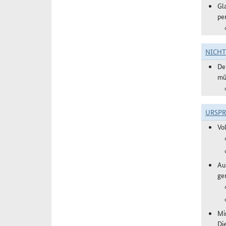
Gl
pe
NICH
De
mü
URSP
Vo
Aus
ge
Mi
Di