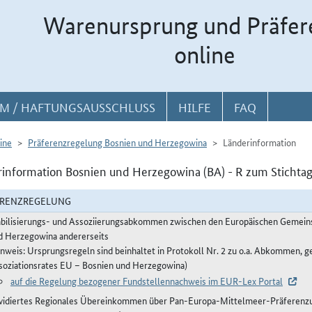
Warenursprung und Präfer
online
M / HAFTUNGSAUSSCHLUSS
HILFE
FAQ
ine
Präferenzregelung Bosnien und Herzegowina
Länderinformation
information Bosnien und Herzegowina (BA) - R zum Stichtag
ERENZREGELUNG
abilisierungs- und Assoziierungsabkommen zwischen den Europäischen Gemeinsc
d Herzegowina andererseits
inweis: Ursprungsregeln sind beinhaltet in Protokoll Nr. 2 zu o.a. Abkommen, g
soziationsrates EU – Bosnien und Herzegowina)
auf die Regelung bezogener Fundstellennachweis im EUR-Lex Portal
vidiertes Regionales Übereinkommen über Pan-Europa-Mittelmeer-Präferenzur