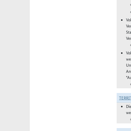
Vo
Ve
St
Ver
Vo
we
Un
An
"A
TERRI
Di
we