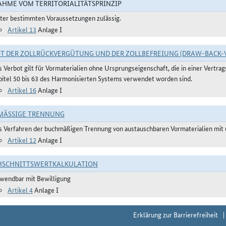
HME VOM TERRITORIALITÄTSPRINZIP
ter bestimmten Voraussetzungen zulässig.
Artikel 13
Anlage I
T DER ZOLLRÜCKVERGÜTUNG UND DER ZOLLBEFREIUNG (DRAW-BACK-
s Verbot gilt für Vormaterialien ohne Ursprungseigenschaft, die in einer Vertr
pitel 50 bis 63 des Harmonisierten Systems verwendet worden sind.
Artikel 16
Anlage I
ÄSSIGE TRENNUNG
s Verfahren der buchmäßigen Trennung von austauschbaren Vormaterialien mit u
Artikel 12
Anlage I
HSCHNITTSWERTKALKULATION
wendbar mit Bewilligung
Artikel 4
Anlage I
Erklärung zur Barrierefreiheit