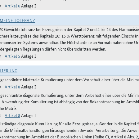
Artikel 6
Anlage I
MEINE TOLERANZ
 % Gewichtstoleranz bei Erzeugnissen der Kapitel 2 und 4 bis 24 des Harmonis
schereierzeugnisse des Kapitels 16; 15 % Werttoleranz mit folgenden Einschrän
rmonisierten Systems anwendbar. Die Höchstanteile an Vormaterialien ohne Urs
edergelegten Regelungen dürfen nicht überschritten werden.
Artikel 5
Anlage I
LIERUNG
ngeschränkte bilaterale Kumulierung unter dem Vorbehalt einer über die Mini
Artikel 8
Anlage I
ngeschränkte diagonale Kumulierung, unter dem Vorbehalt einer über die Mini
e Anwendung der Kumulierung ist abhängig von der Bekanntmachung im Amtsblatt
ehe Matrix
Artikel 8
Anlage I
lständige diagonale Kumulierung für alle Erzeugnisse, außer der in die Kapitel 
er die Minimalbehandlungen hinausgehenden Be- oder Verarbeitung. Die Anwen
kanntmachung im Amtsblatt der Europäischen Union (Reihe C), Artikel 8 Abs. 2,