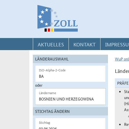
Direkt zur Navigation für Kontakt, Impressum, Aktuelles, Hilfe und FAQ
Direkt zur Länderauswahl und WuP-Navigation
Direkt zum Inhalt
AKTUELLES
KONTAKT
IMPRESSU
LÄNDERAUSWAHL
WuP onl
Länder
ISO-Alpha-2-Code
PRÄF
oder
St
Ländername
un
(H
As
STICHTAG ÄNDERN
Stichtag
Re