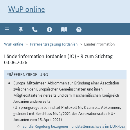
Direkt zur Navigation für Kontakt, Impressum, Aktuelles, Hilfe und FAQ
WuP-Navigation öffnen
Direkt zum Inhalt
WuP online
WuP online
Präferenzregelung Jordanien
Länderinformation
Länderinformation Jordanien (JO) - R zum Stichtag
03.06.2026
PRÄFERENZREGELUNG
Europa-Mittelmeer-Abkommen zur Gründung einer Assoziation
zwischen den Europäischen Gemeinschaften und ihren
Mitgliedstaaten einerseits und dem Haschemitischen Königreich
Jordanien andererseits
(Ursprungsregeln beinhaltet Protokoll Nr. 3 zum o.a. Abkommen,
geändert mit Beschluss Nr. 1/2021 des Assoziationsrates EU-
Jordanien vom 15. April 2021)
auf die Regelung bezogener Fundstellennachweis im EUR-Lex