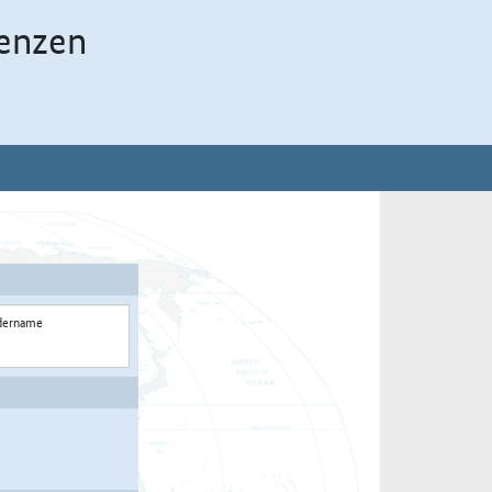
enzen
dername