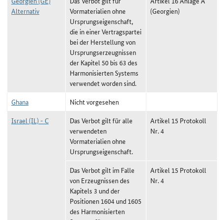
Georgien (GE)
Das Verbot gilt für
Artikel 16 Anlage A
Alternativ
Vormaterialien ohne
(Georgien)
Ursprungseigenschaft,
die in einer Vertragspartei
bei der Herstellung von
Ursprungserzeugnissen
der Kapitel 50 bis 63 des
Harmonisierten Systems
verwendet worden sind.
Ghana
Nicht vorgesehen
Israel (IL) - C
Das Verbot gilt für alle
Artikel 15 Protokoll
verwendeten
Nr. 4
Vormaterialien ohne
Ursprungseigenschaft.
Das Verbot gilt im Falle
Artikel 15 Protokoll
von Erzeugnissen des
Nr. 4
Kapitels 3 und der
Positionen 1604 und 1605
des Harmonisierten