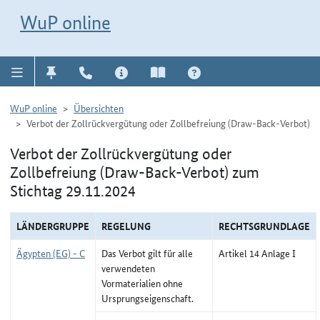
Direkt zur Navigation für Kontakt, Impressum, Aktuelles, Hilfe und FAQ
WuP-Navigation öffnen
Direkt zum Inhalt
WuP online
WuP online
Übersichten
Verbot der Zollrückvergütung oder Zollbefreiung (Draw-Back-Verbot)
Verbot der Zollrückvergütung oder
Zollbefreiung (Draw-Back-Verbot) zum
Stichtag 29.11.2024
LÄNDERGRUPPE
REGELUNG
RECHTSGRUNDLAGE
Ägypten (EG) - C
Das Verbot gilt für alle
Artikel 14 Anlage I
verwendeten
Vormaterialien ohne
Ursprungseigenschaft.