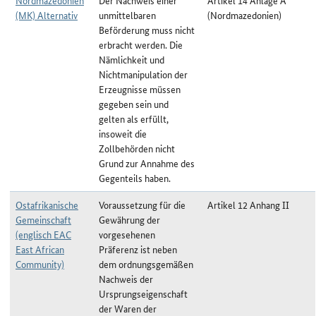
Nordmazedonien
Der Nachweis einer
Artikel 14 Anlage A
(MK) Alternativ
unmittelbaren
(Nordmazedonien)
Beförderung muss nicht
erbracht werden. Die
Nämlichkeit und
Nichtmanipulation der
Erzeugnisse müssen
gegeben sein und
gelten als erfüllt,
insoweit die
Zollbehörden nicht
Grund zur Annahme des
Gegenteils haben.
Ostafrikanische
Voraussetzung für die
Artikel 12 Anhang II
Gemeinschaft
Gewährung der
(englisch EAC
vorgesehenen
East African
Präferenz ist neben
Community)
dem ordnungsgemäßen
Nachweis der
Ursprungseigenschaft
der Waren der