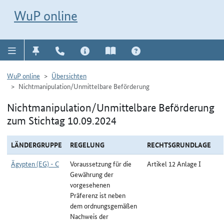
Direkt zur Navigation für Kontakt, Impressum, Aktuelles, Hilfe und FAQ
WuP-Navigation öffnen
Direkt zum Inhalt
WuP online
WuP online
Übersichten
Nichtmanipulation/Unmittelbare Beförderung
Nichtmanipulation/Unmittelbare Beförderung
zum Stichtag 10.09.2024
LÄNDERGRUPPE
REGELUNG
RECHTSGRUNDLAGE
Ägypten (EG) - C
Voraussetzung für die
Artikel 12 Anlage I
Gewährung der
vorgesehenen
Präferenz ist neben
dem ordnungsgemäßen
Nachweis der