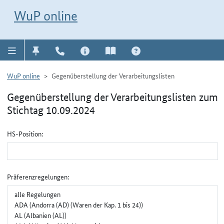
Direkt zur Navigation für Kontakt, Impressum, Aktuelles, Hilfe und FAQ
WuP-Navigation öffnen
Direkt zum Inhalt
WuP online
WuP online
Gegenüberstellung der Verarbeitungslisten
Gegenüberstellung der Verarbeitungslisten zum
Stichtag 10.09.2024
Gruppenauswahl für Gegenüberstellung
HS-Position:
Präferenzregelungen: