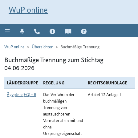
Direkt zur Navigation für Kontakt, Impressum, Aktuelles, Hilfe und FAQ
WuP-Navigation öffnen
Direkt zum Inhalt
WuP online
WuP online
Übersichten
Buchmäßige Trennung
Buchmäßige Trennung zum Stichtag
04.06.2026
LÄNDERGRUPPE
REGELUNG
RECHTSGRUNDLAGE
Ägypten (EG) - R
Das Verfahren der
Artikel 12 Anlage I
buchmäßigen
Trennung von
austauschbaren
Vormaterialien mit und
ohne
Ursprungseigenschaft