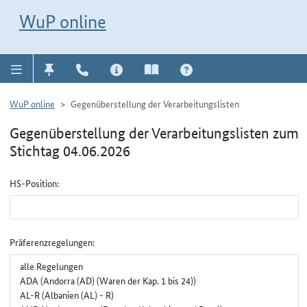
Direkt zur Navigation für Kontakt, Impressum, Aktuelles, Hilfe und FAQ
WuP-Navigation öffnen
Direkt zum Inhalt
WuP online
WuP online
Gegenüberstellung der Verarbeitungslisten
Gegenüberstellung der Verarbeitungslisten zum
Stichtag 04.06.2026
Gruppenauswahl für Gegenüberstellung
HS-Position:
Präferenzregelungen: