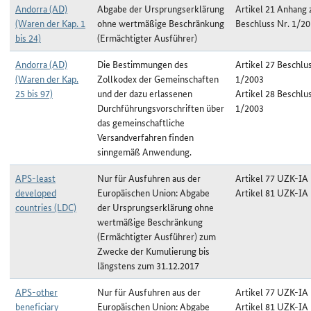
Andorra (AD)
Abgabe der Ursprungserklärung
Artikel 21 Anhang
(Waren der Kap. 1
ohne wertmäßige Beschränkung
Beschluss Nr. 1/2
bis 24)
(Ermächtigter Ausführer)
Andorra (AD)
Die Bestimmungen des
Artikel 27 Beschlu
(Waren der Kap.
Zollkodex der Gemeinschaften
1/2003
25 bis 97)
und der dazu erlassenen
Artikel 28 Beschlu
Durchführungsvorschriften über
1/2003
das gemeinschaftliche
Versandverfahren finden
sinngemäß Anwendung.
APS-least
Nur für Ausfuhren aus der
Artikel 77 UZK-IA
developed
Europäischen Union: Abgabe
Artikel 81 UZK-IA
countries (LDC)
der Ursprungserklärung ohne
wertmäßige Beschränkung
(Ermächtigter Ausführer) zum
Zwecke der Kumulierung bis
längstens zum 31.12.2017
APS-other
Nur für Ausfuhren aus der
Artikel 77 UZK-IA
beneficiary
Europäischen Union: Abgabe
Artikel 81 UZK-IA