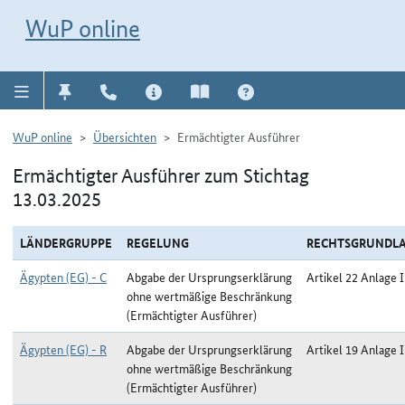
Direkt zur Navigation für Kontakt, Impressum, Aktuelles, Hilfe und FAQ
WuP-Navigation öffnen
Direkt zum Inhalt
WuP online
WuP online
Übersichten
Ermächtigter Ausführer
Ermächtigter Ausführer zum Stichtag
13.03.2025
LÄNDERGRUPPE
REGELUNG
RECHTSGRUNDL
Ägypten (EG) - C
Abgabe der Ursprungserklärung
Artikel 22 Anlage I
ohne wertmäßige Beschränkung
(Ermächtigter Ausführer)
Ägypten (EG) - R
Abgabe der Ursprungserklärung
Artikel 19 Anlage I
ohne wertmäßige Beschränkung
(Ermächtigter Ausführer)