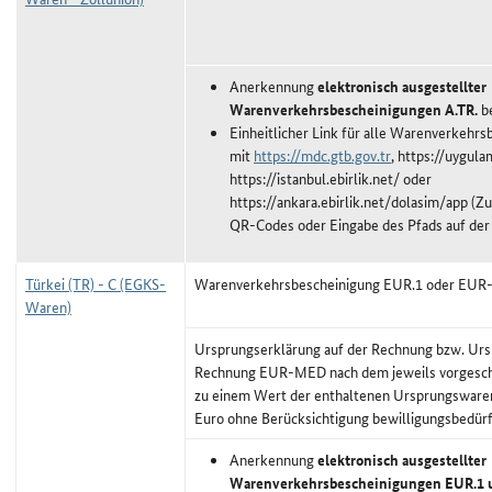
Anerkennung
elektronisch ausgestellter
Warenverkehrsbescheinigungen A.TR.
be
Einheitlicher Link für alle Warenverkehr
mit
https://mdc.gtb.gov.tr
, https://uygulam
https://istanbul.ebirlik.net/ oder
https://ankara.ebirlik.net/dolasim/app (
QR-Codes oder Eingabe des Pfads auf der
Türkei (TR) - C (EGKS-
Warenverkehrsbescheinigung EUR.1 oder EU
Waren)
Ursprungserklärung auf der Rechnung bzw. Urs
Rechnung EUR-MED nach dem jeweils vorgeschr
zu einem Wert der enthaltenen Ursprungswaren
Euro ohne Berücksichtigung bewilligungsbedürf
Anerkennung
elektronisch ausgestellter
Warenverkehrsbescheinigungen EUR.1