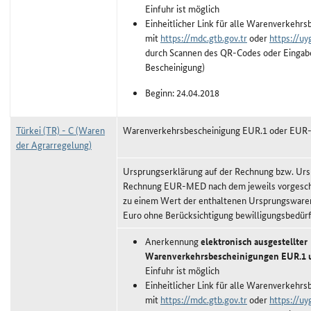
Einfuhr ist möglich
Einheitlicher Link für alle Warenverkehrs
mit
https://mdc.gtb.gov.tr
oder
https://uy
durch Scannen des QR-Codes oder Eingabe
Bescheinigung)
Beginn: 24.04.2018
Türkei (TR) - C (Waren
Warenverkehrsbescheinigung EUR.1 oder EU
der Agrarregelung)
Ursprungserklärung auf der Rechnung bzw. Urs
Rechnung EUR-MED nach dem jeweils vorgeschr
zu einem Wert der enthaltenen Ursprungswaren
Euro ohne Berücksichtigung bewilligungsbedürf
Anerkennung
elektronisch ausgestellter
Warenverkehrsbescheinigungen EUR.1
Einfuhr ist möglich
Einheitlicher Link für alle Warenverkehrs
mit
https://mdc.gtb.gov.tr
oder
https://uy