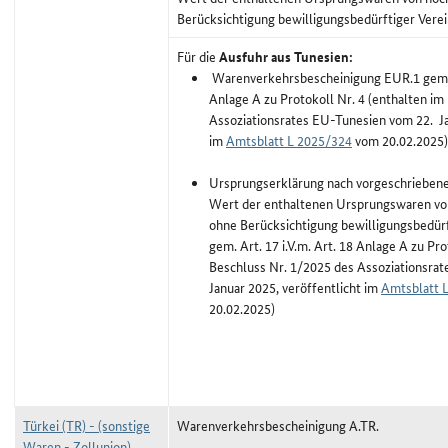
Berücksichtigung bewilligungsbedürftiger Vere
Für die
Ausfuhr aus Tunesien:
Warenverkehrsbescheinigung EUR.1 gem. A
Anlage A zu Protokoll Nr. 4 (enthalten im
Assoziationsrates EU-Tunesien vom 22. Ja
im
Amtsblatt L 2025/324
vom 20.02.2025)
Ursprungserklärung nach vorgeschriebene
Wert der enthaltenen Ursprungswaren vo
ohne Berücksichtigung bewilligungsbedür
gem. Art. 17 i.V.m. Art. 18 Anlage A zu Pro
Beschluss Nr. 1/2025 des Assoziationsra
Januar 2025, veröffentlicht im
Amtsblatt 
20.02.2025)
Türkei (TR) - (sonstige
Warenverkehrsbescheinigung A.TR.
Waren - Zollunion)