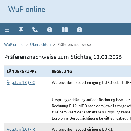
Direkt zur Navigation für Kontakt, Impressum, Aktuelles, Hilfe und FAQ
WuP-Navigation öffnen
Direkt zum Inhalt
WuP online
WuP online
Übersichten
Präferenznachweise
Präferenznachweise zum Stichtag 13.03.2025
LÄNDERGRUPPE
REGELUNG
Ägypten (EG) - C
Warenverkehrsbescheinigung EUR.1 oder EU
Ursprungserklärung auf der Rechnung bzw. Urs
Rechnung EUR-MED nach dem jeweils vorgeschr
zu einem Wert der enthaltenen Ursprungswaren
Euro ohne Berücksichtigung bewilligungsbedürf
Ägypten (EG) - R
Warenverkehrsbescheinigung EUR.1