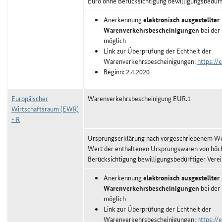
Euro ohne Berücksichtigung bewilligungsbedürf
Anerkennung
elektronisch ausgestellter
Warenverkehrsbescheinigungen
bei der
möglich
Link zur Überprüfung der Echtheit der
Warenverkehrsbescheinigungen:
https://e
Beginn: 2.4.2020
Europäischer
Warenverkehrsbescheinigung EUR.1
Wirtschaftsraum (EWR)
- R
Ursprungserklärung nach vorgeschriebenem Wor
Wert der enthaltenen Ursprungswaren von höc
Berücksichtigung bewilligungsbedürftiger Vere
Anerkennung
elektronisch ausgestellter
Warenverkehrsbescheinigungen
bei der
möglich
Link zur Überprüfung der Echtheit der
Warenverkehrsbescheinigungen:
https://e