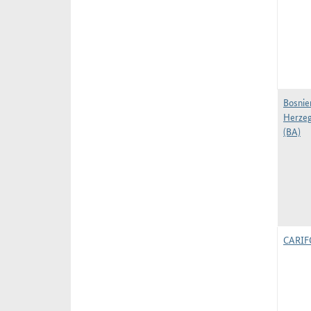
Bosnie
Herze
(BA)
CARI