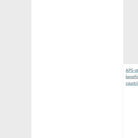
APS-o
benefic
countr