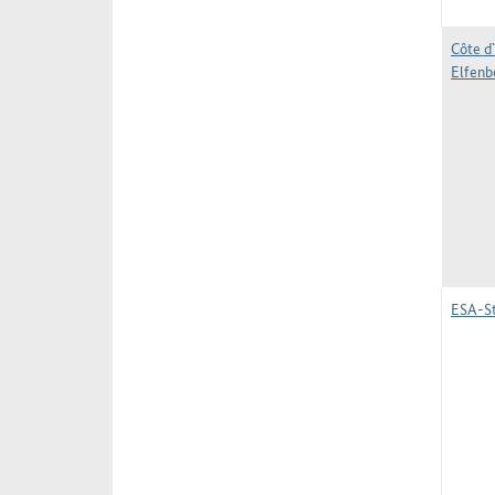
Côte d`
Elfenb
ESA-St