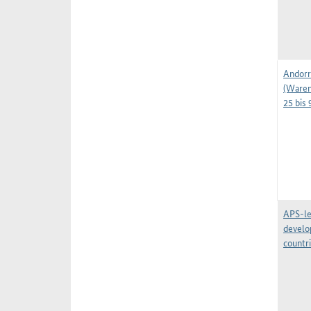
Andorr
(Waren
25 bis 
APS-le
develo
countr