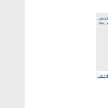
Ceuta 
Melilla
Chile (