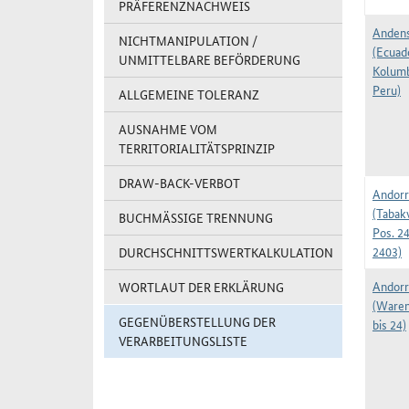
PRÄFERENZNACHWEIS
Andens
NICHTMANIPULATION /
(Ecuad
UNMITTELBARE BEFÖRDERUNG
Kolumb
Peru)
ALLGEMEINE TOLERANZ
AUSNAHME VOM
TERRITORIALITÄTSPRINZIP
DRAW-BACK-VERBOT
Andorr
(Tabak
BUCHMÄSSIGE TRENNUNG
Pos. 2
2403)
DURCHSCHNITTSWERTKALKULATION
Andorr
WORTLAUT DER ERKLÄRUNG
(Waren
GEGENÜBERSTELLUNG DER
bis 24)
VERARBEITUNGSLISTE