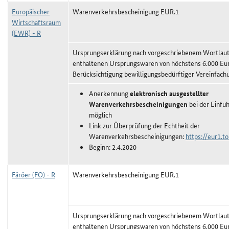
Europäischer
Warenverkehrsbescheinigung EUR.1
Wirtschaftsraum
(EWR) - R
Ursprungserklärung nach vorgeschriebenem Wortlaut,
enthaltenen Ursprungswaren von höchstens 6.000 Eu
Berücksichtigung bewilligungsbedürftiger Vereinfach
Anerkennung
elektronisch ausgestellter
Warenverkehrsbescheinigungen
bei der Einfu
möglich
Link zur Überprüfung der Echtheit der
Warenverkehrsbescheinigungen:
https://eur1.to
Beginn: 2.4.2020
Färöer (FO) - R
Warenverkehrsbescheinigung EUR.1
Ursprungserklärung nach vorgeschriebenem Wortlaut,
enthaltenen Ursprungswaren von höchstens 6.000 Eu