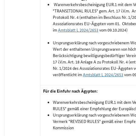
Warenverkehrsbescheinigung EUR.1 mit dem V
"TRANSITIONAL RULES" gem. Art. 17 i.V.m. Art
Protokoll Nr. 4 (enthalten im Beschluss Nr. 1/2
Assoziationsrates EU-Ägypten vom 01. Oktober 
im
Amtsblatt L 2024/2653
vom 09.10.2024)
Ursprungserklärung nach vorgeschriebenem Wort
Wert der enthaltenen Ursprungswaren von höch
Berücksichtigung bewilligungsbedürftiger Verei
17 i.V.m. Art. 18 Anlage A zu Protokoll Nr. 4 (e
Nr. 1/2024 des Assoziationsrates EU-Ägypten 
veröffentlicht im
Amtsblatt L 2024/2653
vom 09
Für die Einfuhr nach Ägypten:
Warenverkehrsbescheinigung EUR.1 mit dem V
RULES" gemäß einer Empfehlung der Europäis
Ursprungserklärung nach vorgeschriebenem Wor
Vermerk "REVISED RULES" gemäß einer Empfeh
Kommission