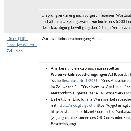
Ursprungserklärung nach vorgeschriebenem Wortlaut,
enthaltenen Ursprungswaren von höchstens 6.000 Eu
Berücksichtigung bewilligungsbedürftiger Vereinfach
Türkei (TR) -
Warenverkehrsbescheinigung A.TR.
(sonstige Waren -
Zollunion)
Anerkennung
elektronisch ausgestellter
Warenverkehrsbescheinigungen A.TR.
bei der 
(siehe
Beschluss Nr. 1/2025
des Ausschusse
im Zollwesen EU-Türkei vom 24. April 2025 übe
elektronisch ausgestellter A.TR-Warenverkehr
Einheitlicher Link für alle Warenverkehrsbesch
mit
https://mdc.gtb.gov.tr
, https://uygulama.gtb.
https://istanbul.ebirlik.net/ oder https://ankara
(Zugang durch Scannen des QR-Codes oder Einga
Bescheinigung)