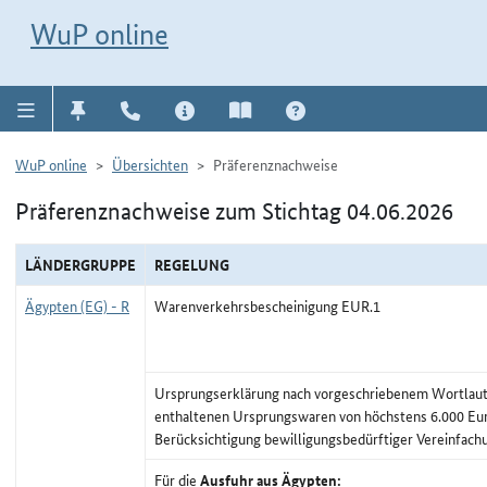
Direkt zur Navigation für Kontakt, Impressum, Aktuelles, Hilfe und FAQ
WuP-Navigation öffnen
Direkt zum Inhalt
WuP online
WuP online
Übersichten
Präferenznachweise
Präferenznachweise zum Stichtag 04.06.2026
LÄNDERGRUPPE
REGELUNG
Ägypten (EG) - R
Warenverkehrsbescheinigung EUR.1
Ursprungserklärung nach vorgeschriebenem Wortlaut,
enthaltenen Ursprungswaren von höchstens 6.000 Eu
Berücksichtigung bewilligungsbedürftiger Vereinfach
Für die
Ausfuhr aus Ägypten: