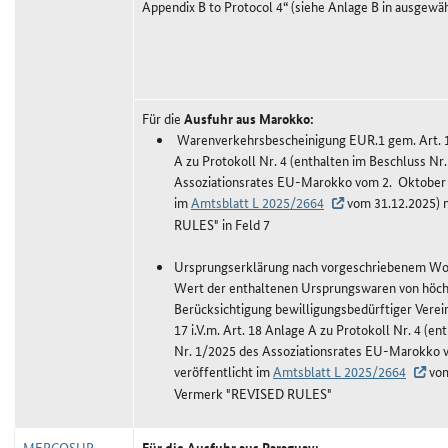
Appendix B to Protocol 4“ (siehe Anlage B in ausgewä
Für die
Ausfuhr aus Marokko:
Warenverkehrsbescheinigung EUR.1 gem. Art. 17
A zu Protokoll Nr. 4 (enthalten im Beschluss Nr
Assoziationsrates EU-Marokko vom 2. Oktober 2
im
Amtsblatt L 2025/2664
vom 31.12.2025) 
RULES" in Feld 7
Ursprungserklärung nach vorgeschriebenem Wort
Wert der enthaltenen Ursprungswaren von höch
Berücksichtigung bewilligungsbedürftiger Verei
17 i.V.m. Art. 18 Anlage A zu Protokoll Nr. 4 (e
Nr. 1/2025 des Assoziationsrates EU-Marokko 
veröffentlicht im
Amtsblatt L 2025/2664
vom
Vermerk "REVISED RULES"
MERCOSUR
Für die Ausfuhr aus Paraguay: