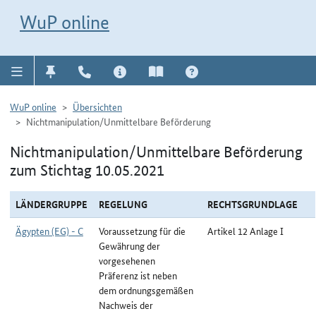
Direkt zur Navigation für Kontakt, Impressum, Aktuelles, Hilfe und FAQ
WuP-Navigation öffnen
Direkt zum Inhalt
WuP online
WuP online
Übersichten
Nichtmanipulation/Unmittelbare Beförderung
Nichtmanipulation/Unmittelbare Beförderung
zum Stichtag 10.05.2021
LÄNDERGRUPPE
REGELUNG
RECHTSGRUNDLAGE
Ägypten (EG) - C
Voraussetzung für die
Artikel 12 Anlage I
Gewährung der
vorgesehenen
Präferenz ist neben
dem ordnungsgemäßen
Nachweis der