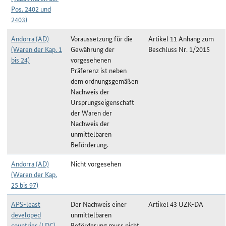
Pos. 2402 und
2403)
Andorra (AD)
Voraussetzung für die
Artikel 11 Anhang zum
(Waren der Kap. 1
Gewährung der
Beschluss Nr. 1/2015
bis 24)
vorgesehenen
Präferenz ist neben
dem ordnungsgemäßen
Nachweis der
Ursprungseigenschaft
der Waren der
Nachweis der
unmittelbaren
Beförderung.
Andorra (AD)
Nicht vorgesehen
(Waren der Kap.
25 bis 97)
APS-least
Der Nachweis einer
Artikel 43 UZK-DA
developed
unmittelbaren
countries (LDC)
Beförderung muss nicht