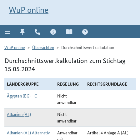
Direkt zur Navigation für Kontakt, Impressum, Aktuelles, Hilfe und FAQ
WuP-Navigation öffnen
Direkt zum Inhalt
WuP online
WuP online
Übersichten
Durchschnittswertkalkulation
Durchschnittswertkalkulation zum Stichtag
15.05.2024
LÄNDERGRUPPE
REGELUNG
RECHTSGRUNDLAGE
Ägypten (EG) - C
Nicht
anwendbar
Albanien (AL)
Nicht
anwendbar
Albanien (AL) Alternativ
Anwendbar
Artikel 4 Anlage A (AL)
mit