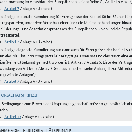
kanntmachung im Amtsblatt der Europäischen Union (Reihe C), Artikel 8 Abs. 2,
Artikel 7
Anlage A (Ukraine)
llständige bilaterale Kumulierung für Erzeugnisse der Kapitel 50 bis 63, nur fü
rtragsparteien, unter dem Vorbehalt einer über die Minimalbehandlungen hinau
abilisierungs- und Assoziationsprozesses der Europäischen Union und die Repub
tragspartei.
Artikel 7
Anlage A (Ukraine)
llständige diagonale Kumulierung nur dann auch für Erzeugnisse der Kapitel 50 bi
nn dies die Einfuhrvertragspartei einseitig zugelassen hat und dies durch eine
ion (Reihe C) bekannt gemacht worden ist, Artikel 7 Absatz 5. Liste der Vertra
wendung von Artikel 7 Absatz 3 Gebrauch machen siehe Anhang II zur Mitteilu
usgewählte Anlagen")
Artikel 7
Anlage A (Ukraine)
TORIALITÄTSPRINZIP
e Bedingungen zum Erwerb der Ursprungseigenschaft müssen grundsätzlich ohne
rden.
Artikel 13
Anlage A (Ukraine)
HME VOM TERRITORIALITÄTSPRINZIP