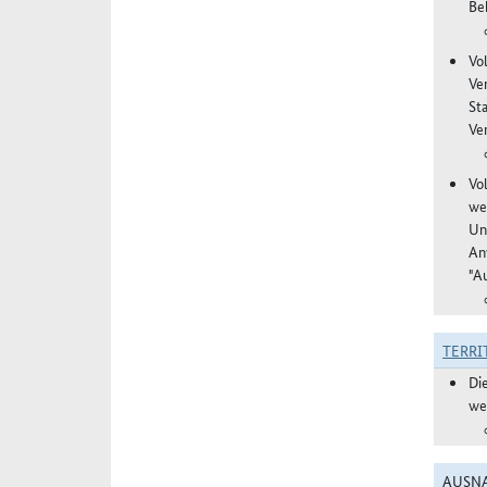
Be
Vo
Ve
St
Ver
Vo
we
Un
An
"A
TERRI
Di
we
AUSNA