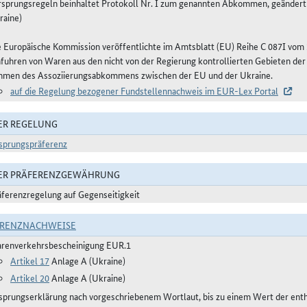
rsprungsregeln beinhaltet Protokoll Nr. I zum genannten Abkommen, geändert
raine)
e Europäische Kommission veröffentlichte im Amtsblatt (EU) Reihe C 087I vom
nfuhren von Waren aus den nicht von der Regierung kontrollierten Gebieten der
hmen des Assoziierungsabkommens zwischen der EU und der Ukraine.
auf die Regelung bezogener Fundstellennachweis im EUR-Lex Portal
ER REGELUNG
sprungspräferenz
DER PRÄFERENZGEWÄHRUNG
äferenzregelung auf Gegenseitigkeit
ERENZNACHWEISE
renverkehrsbescheinigung EUR.1
Artikel 17
Anlage A (Ukraine)
Artikel 20
Anlage A (Ukraine)
sprungserklärung nach vorgeschriebenem Wortlaut, bis zu einem Wert der ent