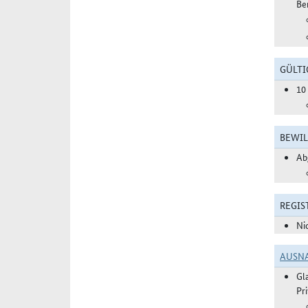
Be
GÜLTI
10
BEWIL
Ab
REGIS
Ni
AUSN
Gl
Pr