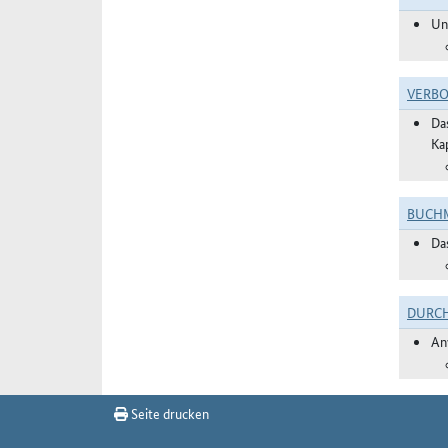
Un
VERBO
Da
Ka
BUCHM
Da
DURC
An
Seite drucken