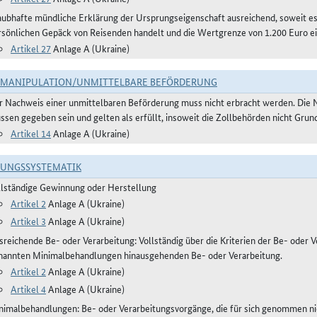
aubhafte mündliche Erklärung der Ursprungseigenschaft ausreichend, soweit 
rsönlichen Gepäck von Reisenden handelt und die Wertgrenze von 1.200 Euro ei
Artikel 27
Anlage A (Ukraine)
TMANIPULATION/UNMITTELBARE BEFÖRDERUNG
r Nachweis einer unmittelbaren Beförderung muss nicht erbracht werden. Die 
ssen gegeben sein und gelten als erfüllt, insoweit die Zollbehörden nicht Gru
Artikel 14
Anlage A (Ukraine)
RUNGSSYSTEMATIK
llständige Gewinnung oder Herstellung
Artikel 2
Anlage A (Ukraine)
Artikel 3
Anlage A (Ukraine)
reichende Be- oder Verarbeitung: Vollständig über die Kriterien der Be- oder Ve
nannten Minimalbehandlungen hinausgehenden Be- oder Verarbeitung.
Artikel 2
Anlage A (Ukraine)
Artikel 4
Anlage A (Ukraine)
nimalbehandlungen: Be- oder Verarbeitungsvorgänge, die für sich genommen ni