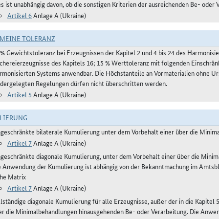
es ist unabhängig davon, ob die sonstigen Kriterien der ausreichenden Be- oder 
Artikel 6
Anlage A (Ukraine)
MEINE TOLERANZ
 % Gewichtstoleranz bei Erzeugnissen der Kapitel 2 und 4 bis 24 des Harmonis
schereierzeugnisse des Kapitels 16; 15 % Werttoleranz mit folgenden Einschrän
rmonisierten Systems anwendbar. Die Höchstanteile an Vormaterialien ohne Urs
edergelegten Regelungen dürfen nicht überschritten werden.
Artikel 5
Anlage A (Ukraine)
LIERUNG
ngeschränkte bilaterale Kumulierung unter dem Vorbehalt einer über die Mini
Artikel 7
Anlage A (Ukraine)
ngeschränkte diagonale Kumulierung, unter dem Vorbehalt einer über die Mini
e Anwendung der Kumulierung ist abhängig von der Bekanntmachung im Amtsblatt
ehe Matrix
Artikel 7
Anlage A (Ukraine)
lständige diagonale Kumulierung für alle Erzeugnisse, außer der in die Kapitel 
er die Minimalbehandlungen hinausgehenden Be- oder Verarbeitung. Die Anwen