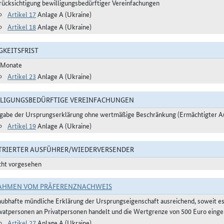
rücksichtigung bewilligungsbedürftiger Vereinfachungen
Artikel 17
Anlage A (Ukraine)
Artikel 18
Anlage A (Ukraine)
GKEITSFRIST
 Monate
Artikel 23
Anlage A (Ukraine)
LIGUNGSBEDÜRFTIGE VEREINFACHUNGEN
gabe der Ursprungserklärung ohne wertmäßige Beschränkung (Ermächtigter A
Artikel 19
Anlage A (Ukraine)
TRIERTER AUSFÜHRER/WIEDERVERSENDER
cht vorgesehen
AHMEN VOM PRÄFERENZNACHWEIS
aubhafte mündliche Erklärung der Ursprungseigenschaft ausreichend, soweit e
ivatpersonen an Privatpersonen handelt und die Wertgrenze von 500 Euro eingeh
Artikel 27
Anlage A (Ukraine)