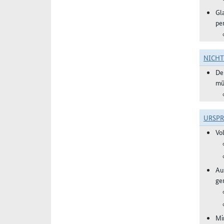
Gl
pe
NICH
De
mü
URSP
Vo
Aus
ge
Mi