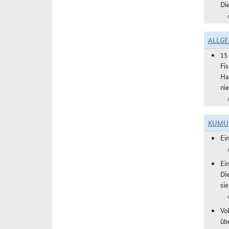
Di
ALLGE
15
Fi
Ha
ni
KUMU
Ei
Ei
Di
si
Vol
üb