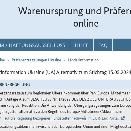
Warenursprung und Präfer
online
M / HAFTUNGSAUSSCHLUSS
HILFE
FAQ
ine
Präferenzregelungen Ukraine
Länderinformation
information Ukraine (UA) Alternativ zum Stichtag 15.05.202
ERENZREGELUNG
ergangsregeln zum Regionalen Übereinkommen über Pan-Europa-Mittelmeer-P
nd in Anlage A zum BESCHLUSS Nr. 1/2023 DES DES ZOLL-UNTERAUSSCHUSS
merkung der Redaktion: Die Anwendung der Übergangsregelungen zum Europa-
geln gelten alternativ zu den Regeln des Europa-Mittelmeer-Abkommens
auf die Regelung bezogener Fundstellennachweis im EUR-Lex Portal
soziierungsabkommen zwischen der Europäischen Union und ihren Mitgliedstaat