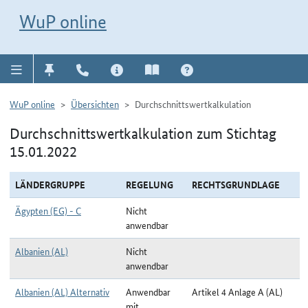
Direkt zur Navigation für Kontakt, Impressum, Aktuelles, Hilfe und FAQ
WuP-Navigation öffnen
Direkt zum Inhalt
WuP online
WuP online
Übersichten
Durchschnittswertkalkulation
Durchschnittswertkalkulation zum Stichtag
15.01.2022
LÄNDERGRUPPE
REGELUNG
RECHTSGRUNDLAGE
Ägypten (EG) - C
Nicht
anwendbar
Albanien (AL)
Nicht
anwendbar
Albanien (AL) Alternativ
Anwendbar
Artikel 4 Anlage A (AL)
mit