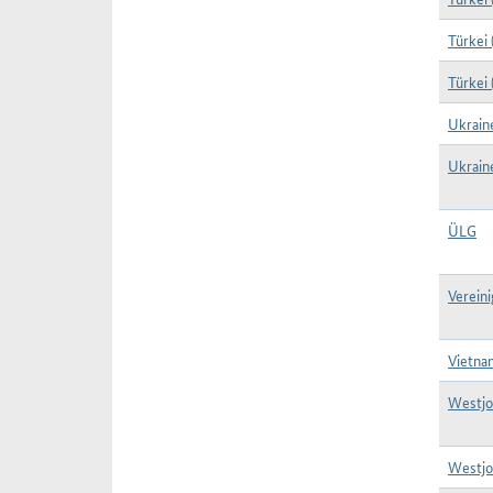
Türkei
Türkei 
Ukrain
Ukrain
ÜLG
Vereini
Vietna
Westjor
Westjor