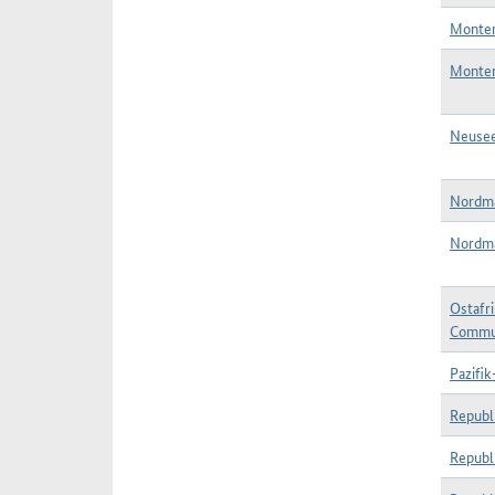
Monten
Monten
Neusee
Nordma
Nordma
Ostafr
Commu
Pazifi
Republ
Republ