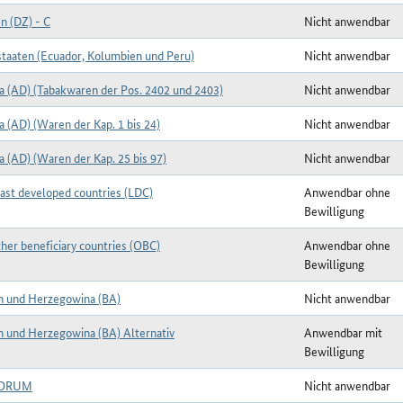
n (DZ) - C
Nicht anwendbar
taaten (Ecuador, Kolumbien und Peru)
Nicht anwendbar
a (AD) (Tabakwaren der Pos. 2402 und 2403)
Nicht anwendbar
 (AD) (Waren der Kap. 1 bis 24)
Nicht anwendbar
 (AD) (Waren der Kap. 25 bis 97)
Nicht anwendbar
ast developed countries (LDC)
Anwendbar ohne
Bewilligung
her beneficiary countries (OBC)
Anwendbar ohne
Bewilligung
n und Herzegowina (BA)
Nicht anwendbar
n und Herzegowina (BA) Alternativ
Anwendbar mit
Bewilligung
FORUM
Nicht anwendbar