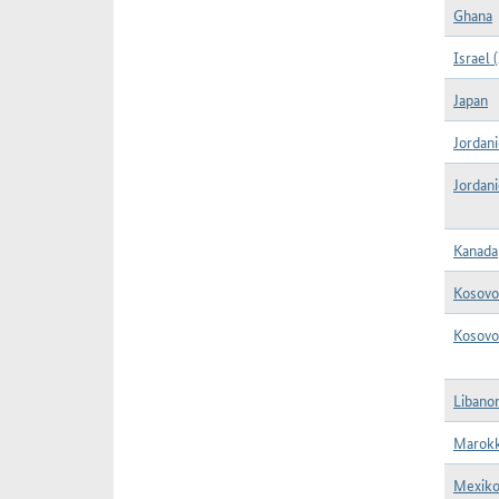
Ghana
Israel (
Japan
Jordani
Jordani
Kanada
Kosovo
Kosovo 
Libanon
Marokk
Mexiko