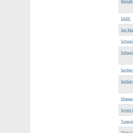
Republ
SADC
San Ma
Schwei
Schwei
Serbien
Serbien
Singap
Syrien 
Tunesi
Türkei 