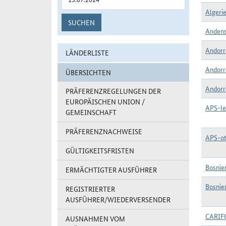
Algerie
SUCHEN
Andens
Andorr
LÄNDERLISTE
Andorra
ÜBERSICHTEN
Andorra
PRÄFERENZREGELUNGEN DER
EUROPÄISCHEN UNION /
APS-le
GEMEINSCHAFT
PRÄFERENZNACHWEISE
APS-ot
GÜLTIGKEITSFRISTEN
Bosnie
ERMÄCHTIGTER AUSFÜHRER
Bosnie
REGISTRIERTER
AUSFÜHRER/WIEDERVERSENDER
CARI
AUSNAHMEN VOM