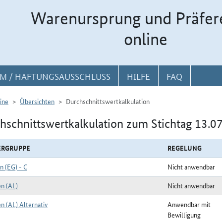
Warenursprung und Präfer
online
M / HAFTUNGSAUSSCHLUSS
HILFE
FAQ
ine
Übersichten
Durchschnittswertkalkulation
hschnittswertkalkulation zum Stichtag 13.0
ERGRUPPE
REGELUNG
n (EG) - C
Nicht anwendbar
en (AL)
Nicht anwendbar
n (AL) Alternativ
Anwendbar mit
Bewilligung