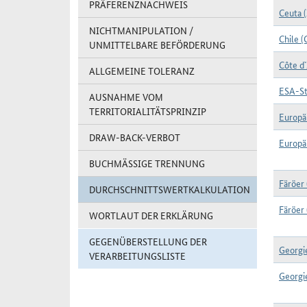
PRÄFERENZNACHWEIS
Ceuta (
NICHTMANIPULATION /
Chile (
UNMITTELBARE BEFÖRDERUNG
Côte d`
ALLGEMEINE TOLERANZ
ESA-St
AUSNAHME VOM
TERRITORIALITÄTSPRINZIP
Europä
DRAW-BACK-VERBOT
Europä
BUCHMÄSSIGE TRENNUNG
Färöer
DURCHSCHNITTSWERTKALKULATION
Färöer 
WORTLAUT DER ERKLÄRUNG
GEGENÜBERSTELLUNG DER
Georgi
VERARBEITUNGSLISTE
Georgie