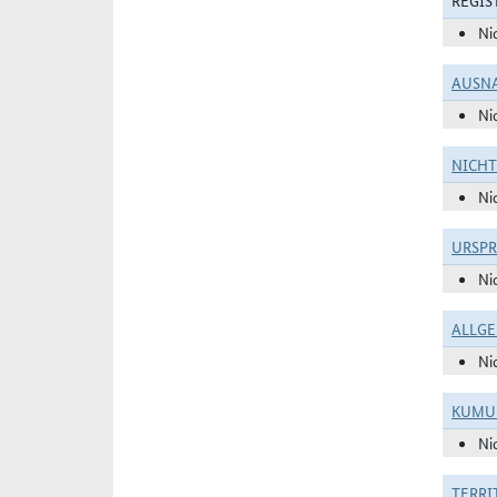
REGIS
Ni
AUSN
Ni
NICH
Ni
URSP
Ni
ALLGE
Ni
KUMU
Ni
TERRI