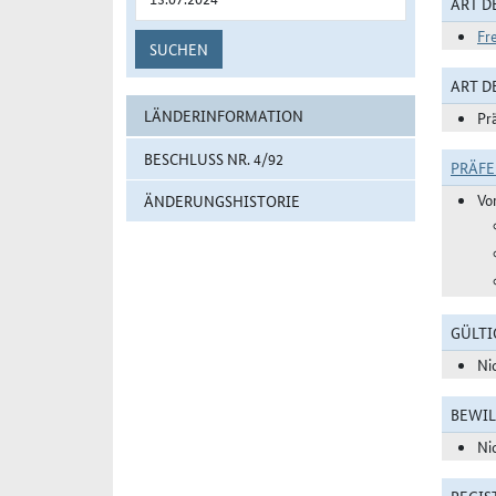
ART D
Fr
SUCHEN
ART 
LÄNDERINFORMATION
Pr
BESCHLUSS NR. 4/92
PRÄF
Vo
ÄNDERUNGSHISTORIE
GÜLTI
Ni
BEWIL
Ni