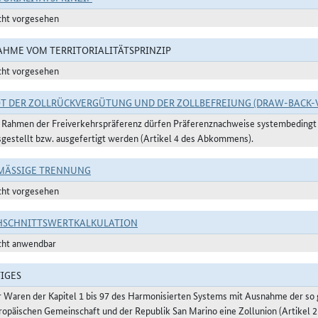
cht vorgesehen
HME VOM TERRITORIALITÄTSPRINZIP
cht vorgesehen
T DER ZOLLRÜCKVERGÜTUNG UND DER ZOLLBEFREIUNG (DRAW-BACK-
 Rahmen der Freiverkehrspräferenz dürfen Präferenznachweise systembedingt n
sgestellt bzw. ausgefertigt werden (Artikel 4 des Abkommens).
ÄSSIGE TRENNUNG
cht vorgesehen
HSCHNITTSWERTKALKULATION
cht anwendbar
IGES
r Waren der Kapitel 1 bis 97 des Harmonisierten Systems mit Ausnahme der s
ropäischen Gemeinschaft und der Republik San Marino eine Zollunion (Artikel