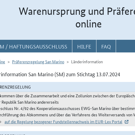
Warenursprung und Präfer
online
M / HAFTUNGSAUSSCHLUSS
HILFE
FAQ
ine
Präferenzregelung San Marino
Länderinformation
information San Marino (SM) zum Stichtag 13.07.2024
ERENZREGELUNG
kommen über die Zusammenarbeit und eine Zollunion zwischen der Europäische
r Republik San Marino andererseits
eschluss Nr. 4/92 des Kooperationsausschusses EWG-San Marino über bestimm
rchführung des Abkommens und über das Verfahrens des Weiterversands von Wa
auf die Regelung bezogener Fundstellennachweis im EUR-Lex Portal