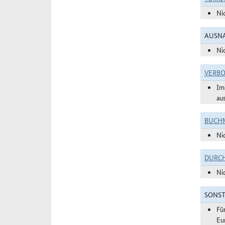
Ni
AUSNA
Ni
VERBO
Im
au
BUCHM
Ni
DURC
Ni
SONST
Fü
Eu