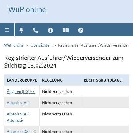
Direkt zur Navigation für Kontakt, Impressum, Aktuelles, Hilfe und FAQ
WuP-Navigation öffnen
Direkt zum Inhalt
WuP online
WuP online
Übersichten
Registrierter Ausführer/Wiederversender
Registrierter Ausführer/Wiederversender zum
Stichtag 13.02.2024
LÄNDERGRUPPE
REGELUNG
RECHTSGRUNDLAGE
Ägypten (EG) - C
Nicht vorgesehen
Albanien (AL)
Nicht vorgesehen
Albanien (AL)
Nicht vorgesehen
Alternativ
Algerien (DZ) - C
Nicht vorgesehen