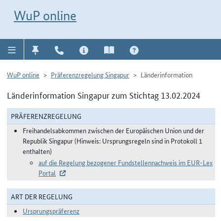
Direkt zur Navigation für Kontakt, Impressum, Aktuelles, Hilfe und FAQ
WuP-Navigation öffnen
Direkt zum Inhalt
WuP online
WuP online
Präferenzregelung Singapur
Länderinformation
Länderinformation Singapur zum Stichtag 13.02.2024
PRÄFERENZREGELUNG
Freihandelsabkommen zwischen der Europäischen Union und der
Republik Singapur (Hinweis: Ursprungsregeln sind in Protokoll 1
enthalten)
auf die Regelung bezogener Fundstellennachweis im EUR-Lex
Portal
ART DER REGELUNG
Ursprungspräferenz