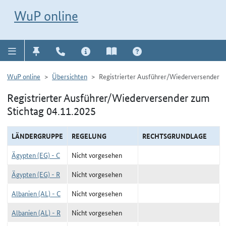
Direkt zur Navigation für Kontakt, Impressum, Aktuelles, Hilfe und FAQ
WuP-Navigation öffnen
Direkt zum Inhalt
WuP online
WuP online
Übersichten
Registrierter Ausführer/Wiederversender
Registrierter Ausführer/Wiederversender zum
Stichtag 04.11.2025
LÄNDERGRUPPE
REGELUNG
RECHTSGRUNDLAGE
Ägypten (EG) - C
Nicht vorgesehen
Ägypten (EG) - R
Nicht vorgesehen
Albanien (AL) - C
Nicht vorgesehen
Albanien (AL) - R
Nicht vorgesehen