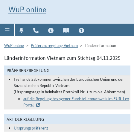
Direkt zur Navigation für Kontakt, Impressum, Aktuelles, Hilfe und FAQ
WuP-Navigation öffnen
Direkt zum Inhalt
WuP online
WuP online
Präferenzregelung Vietnam
Länderinformation
Länderinformation Vietnam zum Stichtag 04.11.2025
PRÄFERENZREGELUNG
Freihandelsabkommen zwischen der Europäischen Union und der
Sozialistischen Republik Vietnam
(Ursprungsregeln beinhaltet Protokoll Nr. 1 zum o.a. Abkommen)
auf die Regelung bezogener Fundstellennachweis im EUR-Lex
Portal
ART DER REGELUNG
Ursprungspräferenz