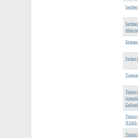
Serbien
Serbien
Alterna
Singap
Syrien 
Tunesi
Türkei 
(sonst
Zolluni
Türkei 
(EGKS
Türkei 