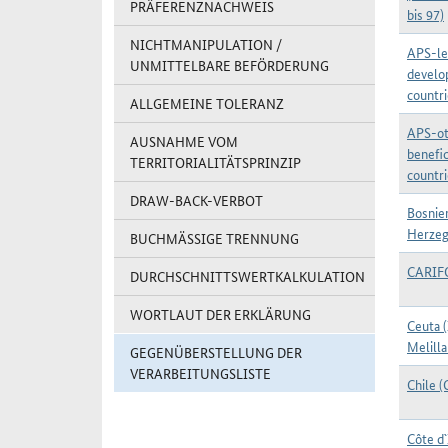
PRÄFERENZNACHWEIS
bis 97)
NICHTMANIPULATION /
APS-le
UNMITTELBARE BEFÖRDERUNG
develo
countr
ALLGEMEINE TOLERANZ
APS-ot
AUSNAHME VOM
benefic
TERRITORIALITÄTSPRINZIP
countr
DRAW-BACK-VERBOT
Bosnie
Herzeg
BUCHMÄSSIGE TRENNUNG
CARI
DURCHSCHNITTSWERTKALKULATION
WORTLAUT DER ERKLÄRUNG
Ceuta 
Melilla
GEGENÜBERSTELLUNG DER
VERARBEITUNGSLISTE
Chile (
Côte d`