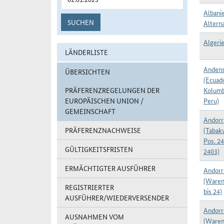
Albani
SUCHEN
Alterna
Algerie
LÄNDERLISTE
Andens
ÜBERSICHTEN
(Ecuad
PRÄFERENZREGELUNGEN DER
Kolumb
EUROPÄISCHEN UNION /
Peru)
GEMEINSCHAFT
Andorr
PRÄFERENZNACHWEISE
(Tabak
Pos. 2
GÜLTIGKEITSFRISTEN
2403)
ERMÄCHTIGTER AUSFÜHRER
Andorr
(Waren
REGISTRIERTER
bis 24)
AUSFÜHRER/WIEDERVERSENDER
Andorr
AUSNAHMEN VOM
(Waren