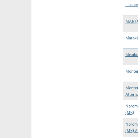
Libanon
MAR (
Marokk
Mexiko
Monten
Monten
Alterna
Nordm
(MK)
Nordm
(MK) A