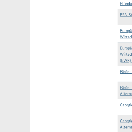
Elfenb
ESA-St
Europä
Wirtsc
Europä
Wirtsc
(EWR) 
Färöer
Färöer
Alterna
Georgi
Georgi
Alterna