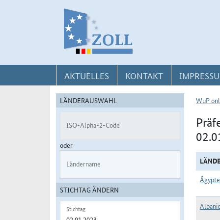
Direkt zur Navigation für Kontakt, Impressum, Aktuelles, Hilfe und FAQ
Direkt zur Länderauswahl und WuP-Navigation
Direkt zum Inhalt
AKTUELLES
KONTAKT
IMPRESSU
LÄNDERAUSWAHL
WuP onl
Präf
ISO-Alpha-2-Code
02.0
oder
LÄND
Ländername
Ägypte
STICHTAG ÄNDERN
Albani
Stichtag