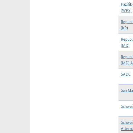
Pazifik
(WPS)
Republ
(KR)
Republ
(MD)
Republ
(MD) A
SADC
San Ma
Schwei
Schwei
Alterna