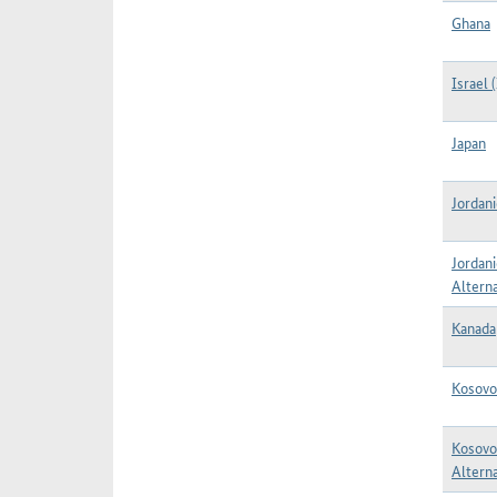
Ghana
Israel (
Japan
Jordani
Jordani
Alterna
Kanada
Kosovo
Kosovo
Alterna