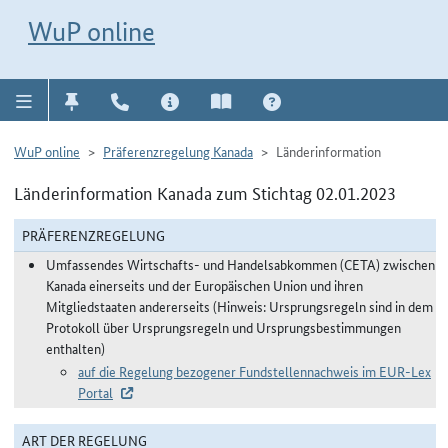
Direkt zur Navigation für Kontakt, Impressum, Aktuelles, Hilfe und FAQ
WuP-Navigation öffnen
Direkt zum Inhalt
WuP online
WuP online
Präferenzregelung Kanada
Länderinformation
Länderinformation Kanada zum Stichtag 02.01.2023
PRÄFERENZREGELUNG
Umfassendes Wirtschafts- und Handelsabkommen (CETA) zwischen
Kanada einerseits und der Europäischen Union und ihren
Mitgliedstaaten andererseits (Hinweis: Ursprungsregeln sind in dem
Protokoll über Ursprungsregeln und Ursprungsbestimmungen
enthalten)
auf die Regelung bezogener Fundstellennachweis im EUR-Lex
Portal
ART DER REGELUNG