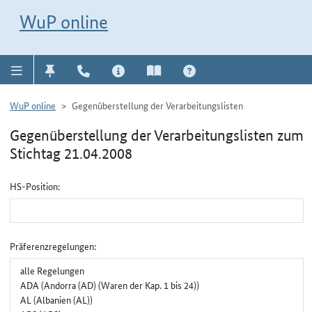
Direkt zur Navigation für Kontakt, Impressum, Aktuelles, Hilfe und FAQ
WuP-Navigation öffnen
Direkt zum Inhalt
WuP online
WuP online
Gegenüberstellung der Verarbeitungslisten
Gegenüberstellung der Verarbeitungslisten zum
Stichtag 21.04.2008
Gruppenauswahl für Gegenüberstellung
HS-Position:
Präferenzregelungen: