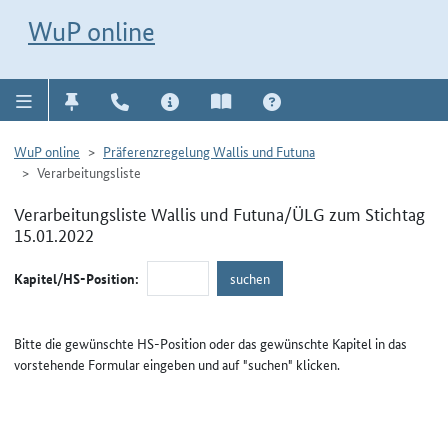
Direkt zur Navigation für Kontakt, Impressum, Aktuelles, Hilfe und FAQ
WuP-Navigation öffnen
Direkt zum Inhalt
WuP online
WuP online
Präferenzregelung Wallis und Futuna
Verarbeitungsliste
Verarbeitungsliste Wallis und Futuna/ÜLG zum Stichtag
15.01.2022
Kapitel/HS-Position:
Bitte die gewünschte HS-Position oder das gewünschte Kapitel in das
vorstehende Formular eingeben und auf "suchen" klicken.