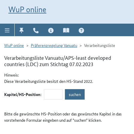
Direkt zur Navigation für Kontakt, Impressum, Aktuelles, Hilfe und FAQ
WuP-Navigation öffnen
Direkt zum Inhalt
WuP online
WuP online
Präferenzregelung Vanuatu
Verarbeitungsliste
Verarbeitungsliste Vanuatu/APS-least developed
countries (LDC) zum Stichtag 07.02.2023
Hinweis:
Diese Verarbeitungsliste besitzt den HS-Stand 2022.
Kapitel/HS-Position:
Bitte die gewünschte HS-Position oder das gewünschte Kapitel in das
vorstehende Formular eingeben und auf "suchen" klicken.