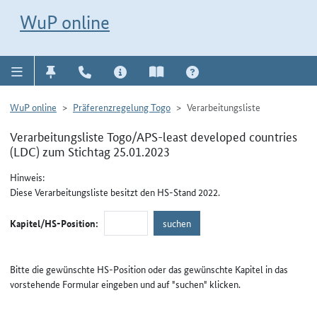
Direkt zur Navigation für Kontakt, Impressum, Aktuelles, Hilfe und FAQ
WuP-Navigation öffnen
Direkt zum Inhalt
WuP online
WuP online
Präferenzregelung Togo
Verarbeitungsliste
Verarbeitungsliste Togo/APS-least developed countries
(LDC) zum Stichtag 25.01.2023
Hinweis:
Diese Verarbeitungsliste besitzt den HS-Stand 2022.
Kapitel/HS-Position:
Bitte die gewünschte HS-Position oder das gewünschte Kapitel in das
vorstehende Formular eingeben und auf "suchen" klicken.