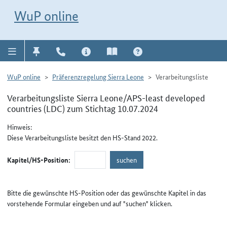
Direkt zur Navigation für Kontakt, Impressum, Aktuelles, Hilfe und FAQ
WuP-Navigation öffnen
Direkt zum Inhalt
WuP online
WuP online
Präferenzregelung Sierra Leone
Verarbeitungsliste
Verarbeitungsliste Sierra Leone/APS-least developed
countries (LDC) zum Stichtag 10.07.2024
Hinweis:
Diese Verarbeitungsliste besitzt den HS-Stand 2022.
Kapitel/HS-Position:
Bitte die gewünschte HS-Position oder das gewünschte Kapitel in das
vorstehende Formular eingeben und auf "suchen" klicken.