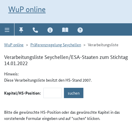
Direkt zur Navigation für Kontakt, Impressum, Aktuelles, Hilfe und FAQ
WuP-Navigation öffnen
Direkt zum Inhalt
WuP online
WuP online
Präferenzregelung Seychellen
Verarbeitungsliste
Verarbeitungsliste Seychellen/ESA-Staaten zum Stichtag
14.01.2022
Hinweis:
Diese Verarbeitungsliste besitzt den HS-Stand 2007.
Kapitel/HS-Position:
Bitte die gewünschte HS-Position oder das gewünschte Kapitel in das
vorstehende Formular eingeben und auf "suchen" klicken.