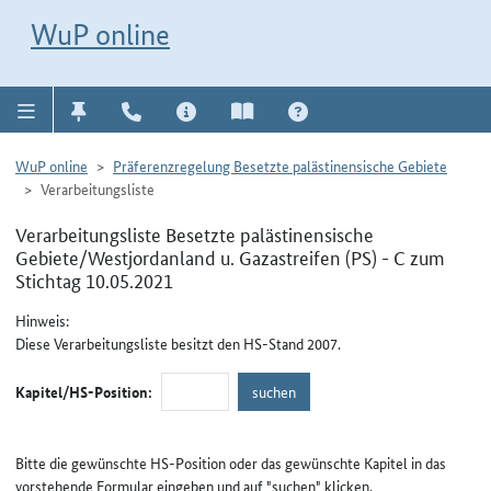
Direkt zur Navigation für Kontakt, Impressum, Aktuelles, Hilfe und FAQ
WuP-Navigation öffnen
Direkt zum Inhalt
WuP online
WuP online
Präferenzregelung Besetzte palästinensische Gebiete
Verarbeitungsliste
Verarbeitungsliste Besetzte palästinensische
Gebiete/Westjordanland u. Gazastreifen (PS) - C zum
Stichtag 10.05.2021
Hinweis:
Diese Verarbeitungsliste besitzt den HS-Stand 2007.
Kapitel/HS-Position:
Bitte die gewünschte HS-Position oder das gewünschte Kapitel in das
vorstehende Formular eingeben und auf "suchen" klicken.