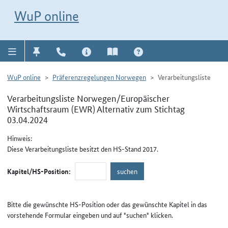
Direkt zur Navigation für Kontakt, Impressum, Aktuelles, Hilfe und FAQ
WuP-Navigation öffnen
Direkt zum Inhalt
WuP online
WuP online
Präferenzregelungen Norwegen
Verarbeitungsliste
Verarbeitungsliste Norwegen/Europäischer
Wirtschaftsraum (EWR) Alternativ zum Stichtag
03.04.2024
Hinweis:
Diese Verarbeitungsliste besitzt den HS-Stand 2017.
Kapitel/HS-Position:
Bitte die gewünschte HS-Position oder das gewünschte Kapitel in das
vorstehende Formular eingeben und auf "suchen" klicken.