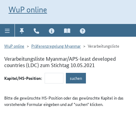
Direkt zur Navigation für Kontakt, Impressum, Aktuelles, Hilfe und FAQ
WuP-Navigation öffnen
Direkt zum Inhalt
WuP online
WuP online
Präferenzregelung Myanmar
Verarbeitungsliste
Verarbeitungsliste Myanmar/APS-least developed
countries (LDC) zum Stichtag 10.05.2021
Kapitel/HS-Position:
Bitte die gewünschte HS-Position oder das gewünschte Kapitel in das
vorstehende Formular eingeben und auf "suchen" klicken.