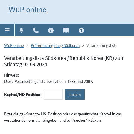
Direkt zur Navigation für Kontakt, Impressum, Aktuelles, Hilfe und FAQ
WuP-Navigation öffnen
Direkt zum Inhalt
WuP online
WuP online
Präferenzregelung Südkorea
Verarbeitungsliste
Verarbeitungsliste Südkorea /Republik Korea (KR) zum
Stichtag 05.09.2024
Hinweis:
Diese Verarbeitungsliste besitzt den HS-Stand 2007.
Kapitel/HS-Position:
Bitte die gewünschte HS-Position oder das gewünschte Kapitel in das
vorstehende Formular eingeben und auf "suchen" klicken.