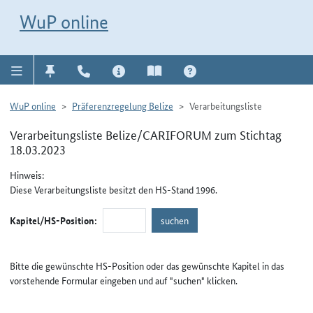
Direkt zur Navigation für Kontakt, Impressum, Aktuelles, Hilfe und FAQ
WuP-Navigation öffnen
Direkt zum Inhalt
WuP online
WuP online
Präferenzregelung Belize
Verarbeitungsliste
Verarbeitungsliste Belize/CARIFORUM zum Stichtag
18.03.2023
Hinweis:
Diese Verarbeitungsliste besitzt den HS-Stand 1996.
Kapitel/HS-Position:
Bitte die gewünschte HS-Position oder das gewünschte Kapitel in das
vorstehende Formular eingeben und auf "suchen" klicken.