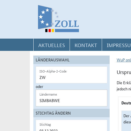
Direkt zur Navigation für Kontakt, Impressum, Aktuelles, Hilfe und FAQ
Direkt zur Länderauswahl und WuP-Navigation
Direkt zum Inhalt
AKTUELLES
KONTAKT
IMPRESSU
LÄNDERAUSWAHL
WuP onl
Urspru
ISO-Alpha-2-Code
Die Erkl
oder
jedoch n
Ländername
Deuts
STICHTAG ÄNDERN
Der 
dies
Stichtag