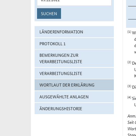
SUCHEN
(1)
LÄNDERINFORMATION
Wi
d
PROTOKOLL 1
BEMERKUNGEN ZUR
VERARBEITUNGSLISTE
(2)
De
U
VERARBEITUNGSLISTE
WORTLAUT DER ERKLÄRUNG
(3)
Di
AUSGEWÄHLTE ANLAGEN
(4)
Si
ÄNDERUNGSHISTORIE
Anm.
Seit
Wort
Stan