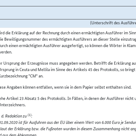
(Unterschrift des Ausführ
rd die Erklärung auf der Rechnung durch einen ermächtigten Ausführer im Sinne 
ie Bewilligungsnummer des ermächtigten Ausführers an dieser Stelle einzutrag
durch einen ermächtigten Ausführer ausgefertigt, so können die Wörter in Kl
werden.
r Ursprung der Erzeugnisse muss angegeben werden. Betrifft die Erklärung au
rsprung in Ceuta und Mellila im Sinne des Artikels 45 des Protokolls, so bringt
Kurzbezeichnung "CM" an.
ese Angaben können entfallen, wenn sie in dem Papier selbst enthalten sind.
ehe Artikel 23 Absatz 5 des Protokolls. In Fällen, in denen der Ausführer nicht
Unterzeichners.
(1)
 d. Redaktion
zu
:
 01.09.2020 ist für Ausfuhren aus der EU über einem Wert von 6.000 Euro je Sen
laut der Erklärung bzw. die Fußnoten wurden in diesem Zusammenhang nicht an
d aus dem Abkommen.