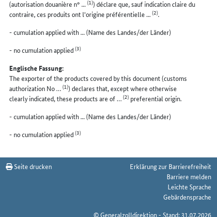
(1)
(autorisation douanière n° ...
) déclare que, sauf indication claire du
(2)
contraire, ces produits ont l'origine préférentielle ...
.
- cumulation applied with ... (Name des Landes/der Länder)
(3)
- no cumulation applied
Englische Fassung:
The exporter of the products covered by this document (customs
(1)
authorization No …
) declares that, except where otherwise
(2)
clearly indicated, these products are of …
preferential origin.
- cumulation applied with ... (Name des Landes/der Länder)
(3)
- no cumulation applied
Seite drucken
Erklärung zur Barrierefreiheit
Barriere melden
Leichte Sprache
Gebärdensprache
© Generalzolldirektion - Stand: 31.07.2026