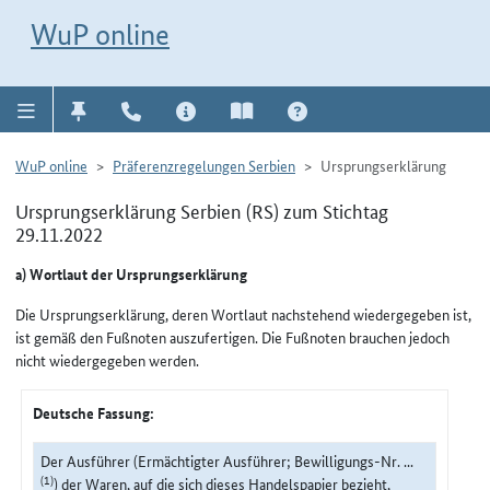
Direkt zur Navigation für Kontakt, Impressum, Aktuelles, Hilfe und FAQ
WuP-Navigation öffnen
Direkt zum Inhalt
WuP online
WuP online
Präferenzregelungen Serbien
Ursprungserklärung
Ursprungserklärung Serbien (RS) zum Stichtag
29.11.2022
a) Wortlaut der Ursprungserklärung
Die Ursprungserklärung, deren Wortlaut nachstehend wiedergegeben ist,
ist gemäß den Fußnoten auszufertigen. Die Fußnoten brauchen jedoch
nicht wiedergegeben werden.
Deutsche Fassung:
Der Ausführer (Ermächtigter Ausführer; Bewilligungs-Nr. ...
(1)
) der Waren, auf die sich dieses Handelspapier bezieht,