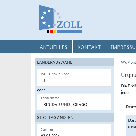
Direkt zur Navigation für Kontakt, Impressum, Aktuelles, Hilfe und FAQ
Direkt zur Länderauswahl und WuP-Navigation
Direkt zum Inhalt
AKTUELLES
KONTAKT
IMPRESSU
LÄNDERAUSWAHL
WuP onl
Urspr
ISO-Alpha-2-Code
Die Erkl
oder
jedoch n
Ländername
Deuts
STICHTAG ÄNDERN
Der 
dies
Stichtag