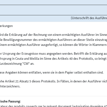
(Unterschrift des Ausführ
erkungen
rd die Erklärung auf der Rechnung von einem ermächtigten Ausführer im Sinne de
ie Bewilligungsnummer des ermächtigten Ausführers an dieser Stelle einzutrag
einem ermächtigten Ausführer ausgefertigt, so können die Wörter in Klammer
r Ursprung der Erzeugnisse muss angegeben werden. Betrifft die Erklärung au
rsprung in Ceuta und Melilla im Sinne des Artikels 40 des Protokolls, so bringt
Kurzbezeichnung "CM" an.
ese Angaben können entfallen, wenn sie in dem Papier selbst enthalten sind.
ehe Artikel 21 Absatz 5 dieses Protokolls. In Fällen, in denen der Ausführer ni
Unterzeichners.
ische Fassung:
tateur des produits couverts par le présent document (autorisation douanière n° 