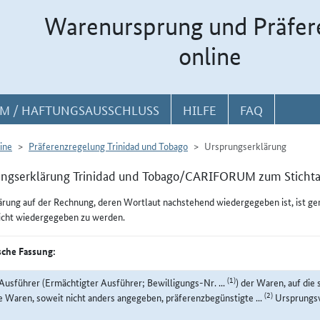
Warenursprung und Präfer
online
M / HAFTUNGSAUSSCHLUSS
HILFE
FAQ
ine
Präferenzregelung Trinidad und Tobago
Ursprungserklärung
ungserklärung Trinidad und Tobago/CARIFORUM zum Stichta
ärung auf der Rechnung, deren Wortlaut nachstehend wiedergegeben ist, ist g
icht wiedergegeben zu werden.
che Fassung:
(1)
Ausführer (Ermächtigter Ausführer; Bewilligungs-Nr. ...
) der Waren, auf die 
(2)
e Waren, soweit nicht anders angegeben, präferenzbegünstigte ...
Ursprungsw