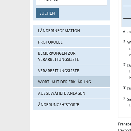
SUCHEN
LÄNDERINFORMATION
Anm
(1)
PROTOKOLL I
Wi
d
BEMERKUNGEN ZUR
VERARBEITUNGSLISTE
(2)
De
VERARBEITUNGSLISTE
U
WORTLAUT DER ERKLÄRUNG
(3)
Di
AUSGEWÄHLTE ANLAGEN
(4)
Si
ÄNDERUNGSHISTORIE
Französ
L'expor