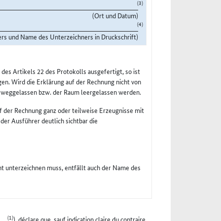
(3)
(Ort und Datum)
(4)
ers und Name des Unterzeichners in Druckschrift)
s Artikels 22 des Protokolls ausgefertigt, so ist
en. Wird die Erklärung auf der Rechnung nicht von
n weggelassen bzw. der Raum leergelassen werden.
f der Rechnung ganz oder teilweise Erzeugnisse mit
 der Ausführer deutlich sichtbar die
cht unterzeichnen muss, entfällt auch der Name des
(1)
...
), déclare que, sauf indication claire du contraire,