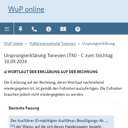
Direkt zur Navigation für Kontakt, Impressum, Aktuelles, Hilfe und FAQ
WuP-Navigation öffnen
Direkt zum Inhalt
WuP online
WuP online
Präferenzregelung Tunesien
Ursprungserklärung
Ursprungserklärung Tunesien (TN) - C zum Stichtag
10.09.2024
a) WORTLAUT DER ERKLÄRUNG AUF DER RECHNUNG
Die Erklärung auf der Rechnung, deren Wortlaut nachstehend
wiedergegeben ist, ist gemäß den Fußnoten auszufertigen. Die Fußnoten
brauchen jedoch nicht wiedergegeben zu werden.
Deutsche Fassung
Der Ausführer (Ermächtigter Ausführer; Bewilligungs-Nr. ...
(1)
) der Waren, auf die sich dieses Handelspapier bezieht,