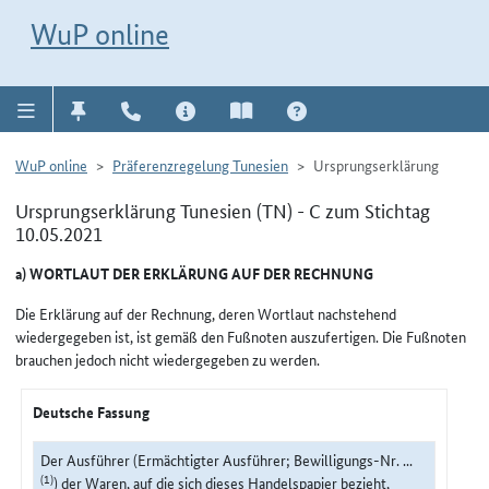
Direkt zur Navigation für Kontakt, Impressum, Aktuelles, Hilfe und FAQ
WuP-Navigation öffnen
Direkt zum Inhalt
WuP online
WuP online
Präferenzregelung Tunesien
Ursprungserklärung
Ursprungserklärung Tunesien (TN) - C zum Stichtag
10.05.2021
a) WORTLAUT DER ERKLÄRUNG AUF DER RECHNUNG
Die Erklärung auf der Rechnung, deren Wortlaut nachstehend
wiedergegeben ist, ist gemäß den Fußnoten auszufertigen. Die Fußnoten
brauchen jedoch nicht wiedergegeben zu werden.
Deutsche Fassung
Der Ausführer (Ermächtigter Ausführer; Bewilligungs-Nr. ...
(1)
) der Waren, auf die sich dieses Handelspapier bezieht,