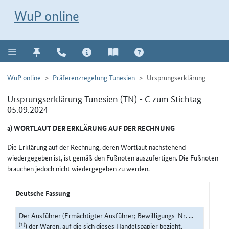
Direkt zur Navigation für Kontakt, Impressum, Aktuelles, Hilfe und FAQ
WuP-Navigation öffnen
Direkt zum Inhalt
WuP online
WuP online
Präferenzregelung Tunesien
Ursprungserklärung
Ursprungserklärung Tunesien (TN) - C zum Stichtag
05.09.2024
a) WORTLAUT DER ERKLÄRUNG AUF DER RECHNUNG
Die Erklärung auf der Rechnung, deren Wortlaut nachstehend
wiedergegeben ist, ist gemäß den Fußnoten auszufertigen. Die Fußnoten
brauchen jedoch nicht wiedergegeben zu werden.
Deutsche Fassung
Der Ausführer (Ermächtigter Ausführer; Bewilligungs-Nr. ...
(1)
) der Waren, auf die sich dieses Handelspapier bezieht,