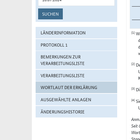
SUCHEN
(1)
LÄNDERINFORMATION
Wi
d
PROTOKOLL 1
BEMERKUNGEN ZUR
VERARBEITUNGSLISTE
(2)
De
U
VERARBEITUNGSLISTE
WORTLAUT DER ERKLÄRUNG
(3)
Di
AUSGEWÄHLTE ANLAGEN
(4)
Si
ÄNDERUNGSHISTORIE
Anm.
Seit
Wort
Stan