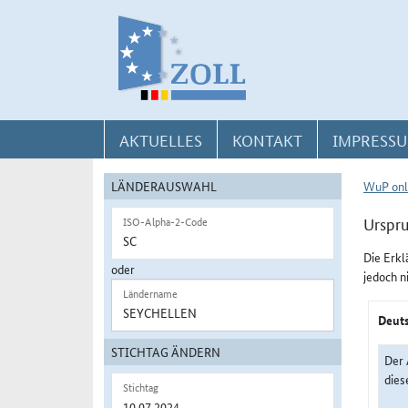
Direkt zur Navigation für Kontakt, Impressum, Aktuelles, Hilfe und FAQ
Direkt zur Länderauswahl und WuP-Navigation
Direkt zum Inhalt
AKTUELLES
KONTAKT
IMPRESSU
LÄNDERAUSWAHL
WuP onl
Urspru
ISO-Alpha-2-Code
Die Erkl
oder
jedoch n
Ländername
Deuts
STICHTAG ÄNDERN
Der 
dies
Stichtag