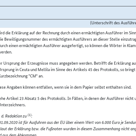
(Unterschrift des Ausführ
rd die Erklärung auf der Rechnung durch einen ermächtigten Ausführer im Sinne 
ie Bewilligungsnummer des ermächtigten Ausführers an dieser Stelle einzutrag
durch einen ermächtigten Ausführer ausgefertigt, so können die Wörter in Kl
werden.
r Ursprung der Erzeugnisse muss angegeben werden. Betrifft die Erklärung au
rsprung in Ceuta und Mellila im Sinne des Artikels 45 des Protokolls, so bringt
Kurzbezeichnung "CM" an.
ese Angaben können entfallen, wenn sie in dem Papier selbst enthalten sind.
ehe Artikel 23 Absatz 5 des Protokolls. In Fällen, in denen der Ausführer nicht
Unterzeichners.
(1)
 d. Redaktion
zu
:
 01.09.2020 ist für Ausfuhren aus der EU über einem Wert von 6.000 Euro je Sen
laut der Erklärung bzw. die Fußnoten wurden in diesem Zusammenhang nicht an
d aus dem Abkommen.