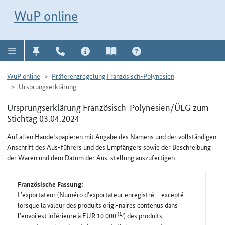
Direkt zur Navigation für Kontakt, Impressum, Aktuelles, Hilfe und FAQ
WuP-Navigation öffnen
Direkt zum Inhalt
WuP online
WuP online
Präferenzregelung Französisch-Polynesien
Ursprungserklärung
Ursprungserklärung Französisch-Polynesien/ÜLG zum
Stichtag 03.04.2024
Auf allen Handelspapieren mit Angabe des Namens und der vollständigen
Anschrift des Aus-führers und des Empfängers sowie der Beschreibung
der Waren und dem Datum der Aus-stellung auszufertigen
Französische Fassung:
L’exportateur (Numéro d’exportateur enregistré – excepté
lorsque la valeur des produits origi-naires contenus dans
(1)
l’envoi est inférieure à EUR 10 000
) des produits