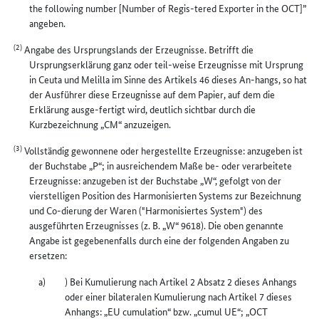
the following number [Number of Regis-tered Exporter in the OCT]”
angeben.
(2)
Angabe des Ursprungslands der Erzeugnisse. Betrifft die
Ursprungserklärung ganz oder teil-weise Erzeugnisse mit Ursprung
in Ceuta und Melilla im Sinne des Artikels 46 dieses An-hangs, so hat
der Ausführer diese Erzeugnisse auf dem Papier, auf dem die
Erklärung ausge-fertigt wird, deutlich sichtbar durch die
Kurzbezeichnung „CM“ anzuzeigen.
(3)
Vollständig gewonnene oder hergestellte Erzeugnisse: anzugeben ist
der Buchstabe „P“; in ausreichendem Maße be- oder verarbeitete
Erzeugnisse: anzugeben ist der Buchstabe „W“, gefolgt von der
vierstelligen Position des Harmonisierten Systems zur Bezeichnung
und Co-dierung der Waren ("Harmonisiertes System") des
ausgeführten Erzeugnisses (z. B. „W“ 9618). Die oben genannte
Angabe ist gegebenenfalls durch eine der folgenden Angaben zu
ersetzen:
) Bei Kumulierung nach Artikel 2 Absatz 2 dieses Anhangs
oder einer bilateralen Kumulierung nach Artikel 7 dieses
Anhangs: „EU cumulation“ bzw. „cumul UE“; „OCT