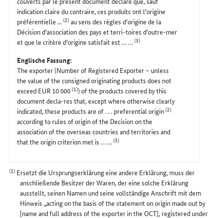
couverts par le présent document déclare que, sauf
indication claire du contraire, ces produits ont l’origine
(2)
préférentielle ...
au sens des règles d’origine de la
Décision d’association des pays et terri-toires d’outre-mer
(3)
et que le critère d’origine satisfait est … …
Englische Fassung:
The exporter (Number of Registered Exporter – unless
the value of the consigned originating products does not
(1)
exceed EUR 10 000
) of the products covered by this
document decla-res that, except where otherwise clearly
(2)
indicated, these products are of . . . preferential origin
according to rules of origin of the Decision on the
association of the overseas countries and territories and
(3)
that the origin criterion met is … …
(1)
Ersetzt die Ursprungserklärung eine andere Erklärung, muss der
anschließende Besitzer der Waren, der eine solche Erklärung
ausstellt, seinen Namen und seine vollständige Anschrift mit dem
Hinweis „acting on the basis of the statement on origin made out by
[name and full address of the exporter in the OCT], registered under