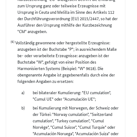
zum Ursprung ganz oder teilweise Erzeugnisse mit
Ursprung in Ceuta und Melilla im Sinne des Artikels 112
der Durchführungsverordnung (EU) 2015/2447, so hat der
Ausführer den Ursprung mithilfe der Kurzbezeichnung
"CM" anzugeben.
(6)
Vollständig gewonnene oder hergestellte Erzeugnisse:
anzugeben ist der Buchstabe "P"; in ausreichendem Maße
be- oder verarbeitete Erzeugnisse: anzugeben ist der
Buchstabe "W", gefolgt von einer Position des
Harmonisierten Systems (Beispiel: "W" 9618). Die
obengenannte Angabe ist gegebenenfalls durch eine der
folgenden Angaben zu ersetzen:
bei bilateraler Kumulierung: "EU cumulation",
"Cumul UE" oder "Acumulación UE";
bei Kumulierung mit Norwegen, der Schweiz oder
der Türkei: "Norway cumulation", "Switzerland
cumulation", "Turkey cumulation", "Cumul
Norvège", "Cumul Suisse", "Cumul Turquie" oder
"Acumulación Noruega", "Acumulación Suiza" oder