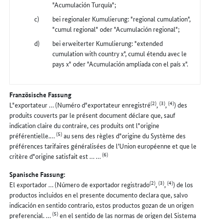
"Acumulación Turquía";
bei regionaler Kumulierung: "regional cumulation",
"cumul regional" oder "Acumulación regional";
bei erweiterter Kumulierung: "extended
cumulation with country x", cumul étendu avec le
pays x" oder "Acumulación ampliada con el país x".
Französische Fassung
(2)
(3)
(4)
L"exportateur … (Numéro d"exportateur enregistré
,
,
) des
produits couverts par le présent document déclare que, sauf
indication claire du contraire, ces produits ont l"origine
(5)
préférentielle.…
au sens des règles d"origine du Système des
préférences tarifaires généralisées de l’Union européenne et que le
(6)
critère d"origine satisfait est … …
Spanische Fassung:
(2)
(3)
(4)
El exportador … (Número de exportador registrado
,
,
) de los
productos incluidos en el presente documento declara que, salvo
indicación en sentido contrario, estos productos gozan de un origen
(5)
preferencial. …
en el sentido de las normas de origen del Sistema