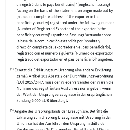
enregistré dans le pays bénéficiaire]" (englische Fassung)
"acting on the basis of the statement on origin made out by
[name and complete address of the exporter in the
beneficiary country] registered under the following number
[Number of Registered Exporter of the exporter in the
beneficiary country]" (spanische Fassung) "actuando sobre
la base de la comunicación extendida por [nombre y
dirección completa del exportador en el país beneficiario],
registrado con el número siguiente [Número de exportador
registrado del exportador en el país beneficiario]" angeben.
(4)
Ersetzt die Erklärung zum Ursprung eine andere Erklärung
gemäß Artikel 101 Absatz 2 der Durchführungsverordnung
(EU) 2015/2447, muss der Wiederversender der Waren die
Nummer des registrierten Ausführers nur angeben, wenn
der Wert der Ursprungserzeugnisse in der ursprünglichen
Sendung 6 000 EUR übersteigt.
(5)
Angabe des Ursprungslands der Erzeugnisse. Betrifft die
Erklärung zum Ursprung Erzeugnisse mit Ursprung in der
Union, so hat der Ausführer den Ursprung mithilfe der
Kurzbezeichnung "EU" anzugeben. Betrifft die Erklärung