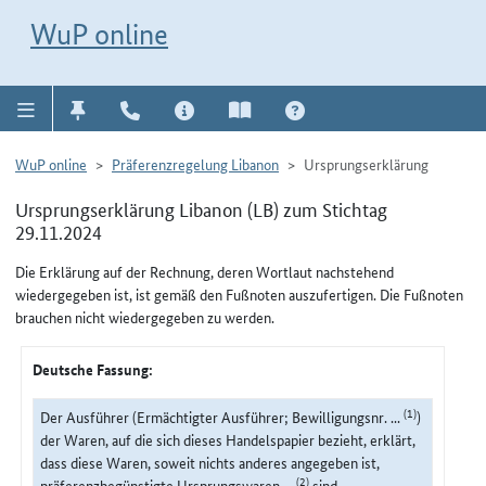
Direkt zur Navigation für Kontakt, Impressum, Aktuelles, Hilfe und FAQ
WuP-Navigation öffnen
Direkt zum Inhalt
WuP online
WuP online
Präferenzregelung Libanon
Ursprungserklärung
Ursprungserklärung Libanon (LB) zum Stichtag
29.11.2024
Die Erklärung auf der Rechnung, deren Wortlaut nachstehend
wiedergegeben ist, ist gemäß den Fußnoten auszufertigen. Die Fußnoten
brauchen nicht wiedergegeben zu werden.
Deutsche Fassung:
(1)
Der Ausführer (Ermächtigter Ausführer; Bewilligungsnr. ...
)
der Waren, auf die sich dieses Handelspapier bezieht, erklärt,
dass diese Waren, soweit nichts anderes angegeben ist,
(2)
präferenzbegünstigte Ursprungswaren ...
sind.